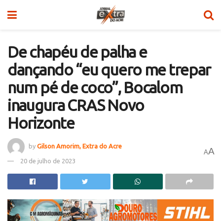
De chapéu de palha e
dançando “eu quero me trepar
num pé de coco”, Bocalom
inaugura CRAS Novo
Horizonte
by
Gilson Amorim, Extra do Acre
A
A
20 de julho de 2023