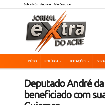
Sobre Nós
Anuncie
Fale Conosco
INÍCIO
POLÍTICA
LICITAÇÕES
GERA
Deputado André da 
beneficiado com s