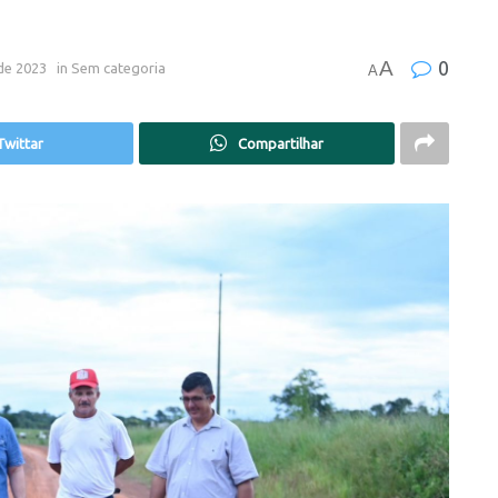
A
0
de 2023
in
Sem categoria
A
Twittar
Compartilhar