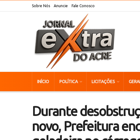
Sobre Nós
Anuncie
Fale Conosco
INÍCIO
POLÍTICA
LICITAÇÕES
GERA
Durante desobstruçã
novo, Prefeitura enc