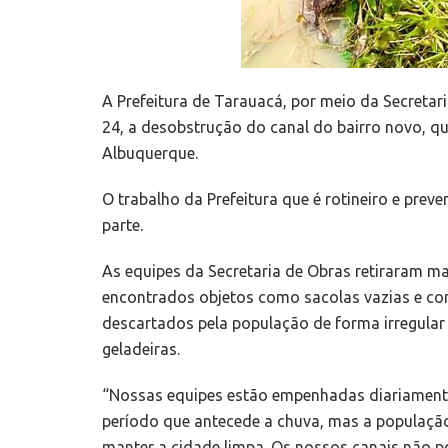
A Prefeitura de Tarauacá, por meio da Secretar
24, a desobstrução do canal do bairro novo, que
Albuquerque.
O trabalho da Prefeitura que é rotineiro e pre
parte.
As equipes da Secretaria de Obras retiraram 
encontrados objetos como sacolas vazias e com 
descartados pela população de forma irregular 
geladeiras.
“Nossas equipes estão empenhadas diariamente
período que antecede a chuva, mas a populaçã
manter a cidade limpa. Os nossos canais não p