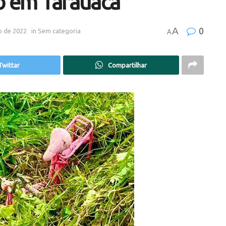
go em Tarauacá
A
0
o de 2022
in
Sem categoria
A
Twittar
Compartilhar