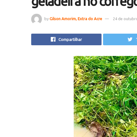
geladeira no córre
by
Gilson Amorim, Extra do Acre
24 de outubr
Compartilhar