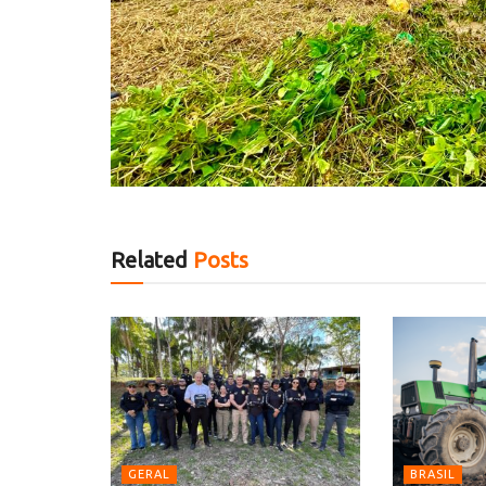
Related
Posts
GERAL
BRASIL