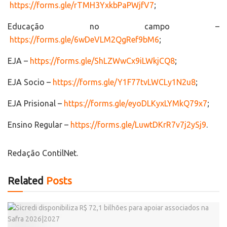
https://forms.gle/rTMH3YxkbPaPWjfV7
;
Educação no campo –
https://forms.gle/6wDeVLM2QgRef9bM6
;
EJA –
https://forms.gle/ShLZWwCx9iLWkjCQ8
;
EJA Socio –
https://forms.gle/Y1F77tvLWCLy1N2u8
;
EJA Prisional –
https://forms.gle/eyoDLKyxLYMkQ79x7
;
Ensino Regular –
https://forms.gle/LuwtDKrR7v7j2ySj9
.
Redação ContilNet.
Related
Posts