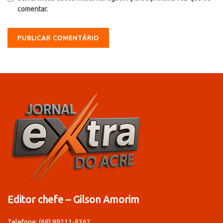
comentar.
Editor chefe – Gilson Amorim
Telefone: (68) 99211-8362