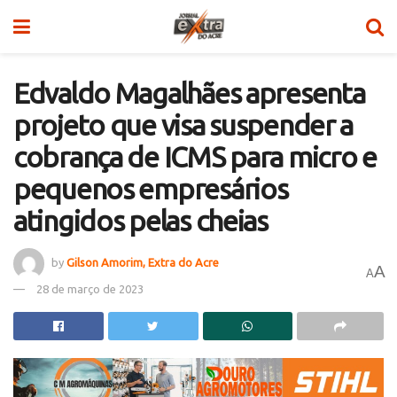
Edvaldo Magalhães apresenta
projeto que visa suspender a
cobrança de ICMS para micro e
pequenos empresários
atingidos pelas cheias
by
Gilson Amorim, Extra do Acre
A
A
28 de março de 2023