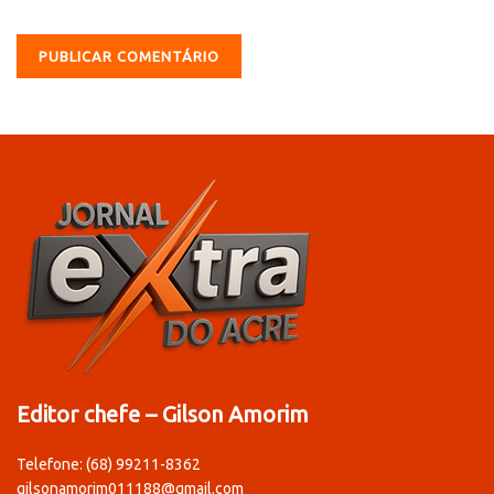
Editor chefe – Gilson Amorim
Telefone: (68) 99211-8362
gilsonamorim011188@gmail.com