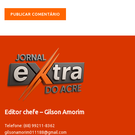
Editor chefe – Gilson Amorim
Telefone: (68) 99211-8362
gilsonamorim011188@gmail.com