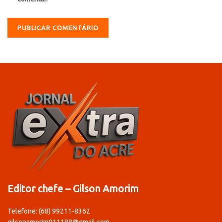
Editor chefe – Gilson Amorim
Telefone: (68) 99211-8362
gilsonamorim011188@gmail.com