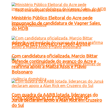
Ministério Público Eleitoral do Acre pede
impugnação de candidatura de Vagner Sales,
do MDB
PREGÃO ELETRONICO Nº 90074/2026
Com candidatura oficializada, Marcio Bittar
defende continuidade do avanço do Acre e
reafirma apoio a Mailza Assis e Flávio
Bolsonaro
Com quadra da AABB lotada, lideranças do
CONCORRENCIA ELETRONICA SRP Nº
Juruá declaram apoio a Alan Rick em Cruzeiro
do Sul