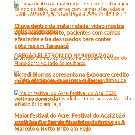
Chuva dentro da maternidade: vídeo mostra
água caindo do teto, pacientes com camas
afastadas e baldes usados para conter
goteiras em Tarauacá
PREGÃO ELETRONICO Nº 90058/2026
Sicredi Biomas apresenta na Expoacre crédito
do Plano Safra voltado às mulheres
Maior festival do Acre: Festival do Açaí 2026
confirma Barões da Pisadinha, João Lucas &
PREGÃO ELETRONICO Nº 90081/2026
Marcelo e Netto Brito em Feijó