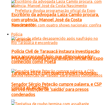
Escritório da advogada Laiza Camilo procura,
com urgência, Manoel José da Costa
Nascimento
Polícia
Polícia Civil de Tarauacá instaura investigação
para apurar naufrágio que vitimou jogador
Prefeitura divulga programação oficial da Expo
conhecido como Poeta
Tarauacá 2026 com quatro shows nacionais;
Senador Sérgio Petecão cumpre palavra, e CSP
confira as atrações
aprova restrição de ‘saidão’ para presos
condenados