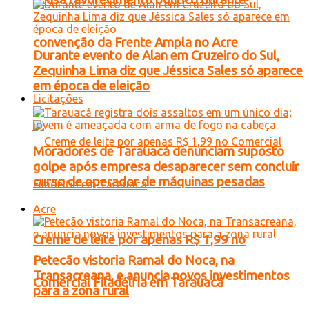
convenção da Frente Ampla no Acre
Durante evento de Alan em Cruzeiro do Sul,
Zequinha Lima diz que Jéssica Sales só aparece
em época de eleição
Licitações
Moradores de Tarauacá denunciam suposto
golpe após empresa desaparecer sem concluir
curso de operador de máquinas pesadas
Acre
Creme de leite por apenas R$ 1,99 no
Petecão vistoria Ramal do Noca, na
Transacreana, e anuncia novos investimentos
Comercial Filadélfia em Tarauacá
para a zona rural