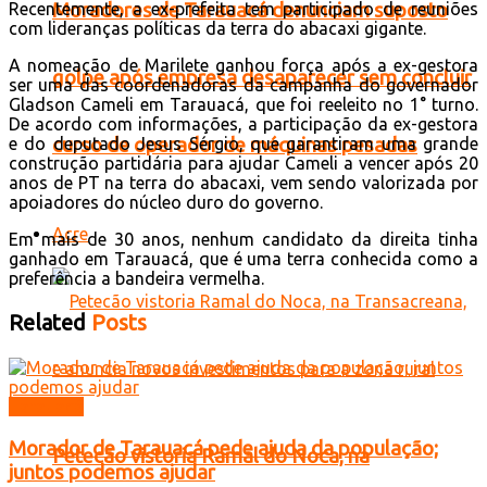
Recentemente, a ex-prefeita tem participado de reuniões
Moradores de Tarauacá denunciam suposto
com lideranças políticas da terra do abacaxi gigante.
A nomeação de Marilete ganhou força após a ex-gestora
golpe após empresa desaparecer sem concluir
ser uma das coordenadoras da campanha do governador
Gladson Cameli em Tarauacá, que foi reeleito no 1° turno.
De acordo com informações, a participação da ex-gestora
e do deputado Jesus Sérgio, que garantiram uma grande
curso de operador de máquinas pesadas
construção partidária para ajudar Cameli a vencer após 20
anos de PT na terra do abacaxi, vem sendo valorizada por
apoiadores do núcleo duro do governo.
Acre
Em mais de 30 anos, nenhum candidato da direita tinha
ganhado em Tarauacá, que é uma terra conhecida como a
preferência a bandeira vermelha.
Related
Posts
Tarauacá
Morador de Tarauacá pede ajuda da população;
Petecão vistoria Ramal do Noca, na
juntos podemos ajudar