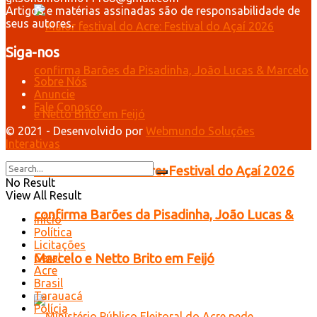
Artigos e matérias assinadas são de responsabilidade de
seus autores.
Siga-nos
Sobre Nós
Anuncie
Fale Conosco
© 2021 - Desenvolvido por
Webmundo Soluções
Interativas
Maior festival do Acre: Festival do Açaí 2026
No Result
View All Result
confirma Barões da Pisadinha, João Lucas &
Início
Política
Licitações
Marcelo e Netto Brito em Feijó
Geral
Acre
Brasil
Tarauacá
Polícia