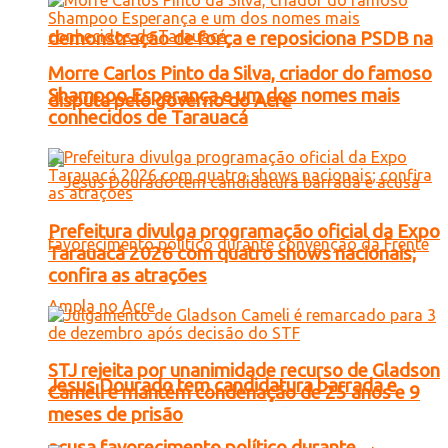
demonstração de força e reposiciona PSDB na
Morre Carlos Pinto da Silva, criador do famoso
Shampoo Esperança e um dos nomes mais
disputa pelo governo do Acre
conhecidos de Tarauacá
Prefeitura divulga programação oficial da Expo
Tarauacá 2026 com quatro shows nacionais;
confira as atrações
STJ rejeita por unanimidade recurso de Gladson
Jesus Dourado tem candidatura barrada e
Cameli e mantém condenação de 25 anos e 9
meses de prisão
acusa favorecimento político durante