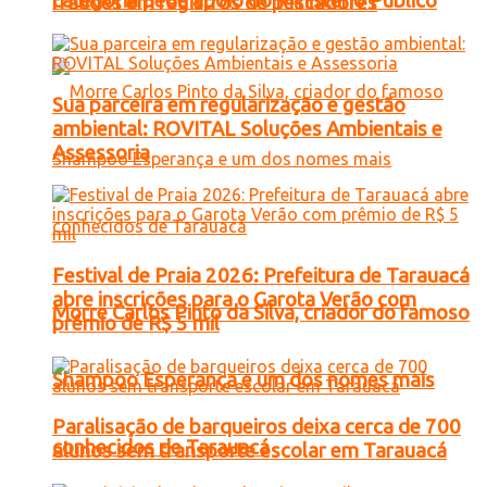
categoria pede apoio do Ministério Público
fraudes em registros de pescadores
Sua parceira em regularização e gestão
ambiental: ROVITAL Soluções Ambientais e
Assessoria
Festival de Praia 2026: Prefeitura de Tarauacá
abre inscrições para o Garota Verão com
Morre Carlos Pinto da Silva, criador do famoso
prêmio de R$ 5 mil
Shampoo Esperança e um dos nomes mais
Paralisação de barqueiros deixa cerca de 700
conhecidos de Tarauacá
alunos sem transporte escolar em Tarauacá