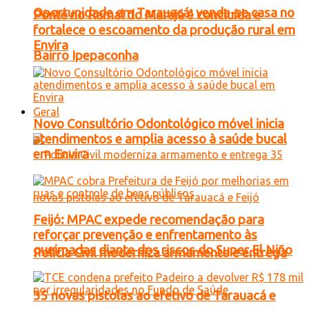
Oportunidade em Tarauacá: vende-se casa no
Ponte no Ramal do Marajá é concluída e
fortalece o escoamento da produção rural em
Envira
Bairro Ipepaconha
Geral
Novo Consultório Odontológico móvel inicia
atendimentos e amplia acesso à saúde bucal
em Envira
Feijó: MPAC expede recomendação para
reforçar prevenção e enfrentamento às
queimadas diante dos riscos do Super El Niño
Polícia Civil moderniza armamento e entrega
35 novas pistolas ao efetivo de Tarauacá e