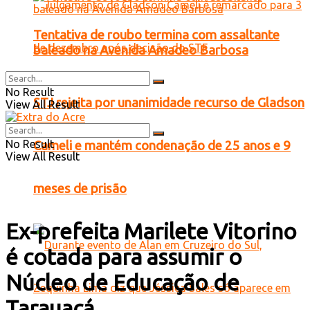
Tentativa de roubo termina com assaltante
baleado na Avenida Amadeo Barbosa
No Result
STJ rejeita por unanimidade recurso de Gladson
View All Result
No Result
Cameli e mantém condenação de 25 anos e 9
View All Result
meses de prisão
Ex-prefeita Marilete Vitorino
é cotada para assumir o
Núcleo de Educação de
Tarauacá