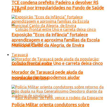
TCE condena prefeito Padeiro a devolver R$
178 mil por irregularidades no Fundo de Saúde
Feijó
Exposição “Ecos da Infância” fortalece
aprendizagem e aproxima famílias da Escola
Municipal Canto da Alegria, de Envira
Tarauacá
Colisão frontal entre Uno e carreta deixa cinco
Morador de Tarauacá pede ajuda da
população; juntos podemos ajudar
mortos na BR-364
Polícia Militar orienta condutores sobre