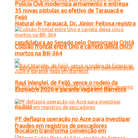
Polícia Civil moderniza armamento e entrega
35 novas pistolas ao efetivo de Tarauacá e
Feijó
Natural de Tarauacá, Dr. Júnior Feitosa registra
candidatura ao Senado pelo Democracia Cristã
Colisão frontal entre Uno e carreta deixa cinco
mortos na BR-364
Raul Wanglei, de Feijó, vence o rodeio da
Expoacre 2026 e garante vaga em Barretos
PF deflagra operação no Acre para investigar
fraudes em registros de pescadores
Bocalom transforma convenção em