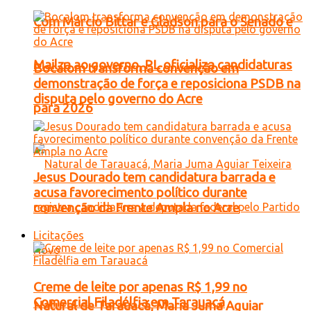
Com Márcio Bittar e Gladson para o Senado e
Mailza ao governo, PL oficializa candidaturas
Bocalom transforma convenção em
demonstração de força e reposiciona PSDB na
disputa pelo governo do Acre
para 2026
Jesus Dourado tem candidatura barrada e
acusa favorecimento político durante
convenção da Frente Ampla no Acre
Licitações
Creme de leite por apenas R$ 1,99 no
Comercial Filadélfia em Tarauacá
Natural de Tarauacá, Maria Juma Aguiar