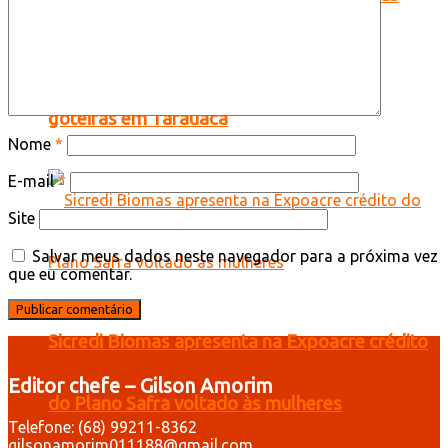
afastadas e baldes usados para conter
goteiras em Tarauacá
Nome
*
E-mail
*
Site
Salvar meus dados neste navegador para a próxima vez
que eu comentar.
Sicredi Biomas apresenta na Expoacre crédito
Editor chefe – Gilson Amorim
do Plano Safra voltado às mulheres
Telefone: (68) 99211-8362
gilsonamorim011188@gmail.com