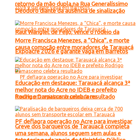
retorno da mão dupla na Rua Generalíssimo
Deodoro diante da ausência de sinalização
Raul Wanglei, de Feijó, vence o rodeio da
Morre Francisca Menezes, a “Chica”, e morte
causa comoção entre moradores de Tarauacá
Expoacre 2026 e garante vaga em Barretos
Educação em destaque: Tarauacá alcança 3ª
melhor nota do Acre no IDEB e prefeito
Rodrigo Damasceno celebra resultado
PF deflagra operação no Acre para investigar
Greve dos barqueiros de Tarauacá completa
uma semana, alunos seguem sem aulas e