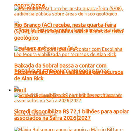
90075/2026
Rio Branco (AC) recebe, nesta quarta-feira
(5/08), audiência pública sobre áreas de risco
geológico
Baixada da Sobral passa a contar com
PREGÃO ELETRONICO Nº 90080/2026
Escolinha Léo Moura viabilizada por recursos
de Alan Rick
Brasil
Sicredi disponibiliza R$ 72,1 bilhões para apoiar
associados na Safra 2026|2027