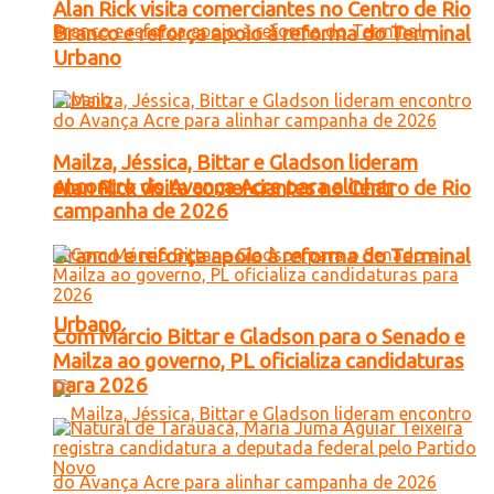
Alan Rick visita comerciantes no Centro de Rio
Branco e reforça apoio à reforma do Terminal
Urbano
Mailza, Jéssica, Bittar e Gladson lideram
encontro do Avança Acre para alinhar
Alan Rick visita comerciantes no Centro de Rio
campanha de 2026
Branco e reforça apoio à reforma do Terminal
Urbano
Com Márcio Bittar e Gladson para o Senado e
Mailza ao governo, PL oficializa candidaturas
para 2026