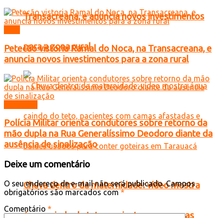
Transacreana, e anuncia novos investimentos
Acre
para a zona rural
Petecão vistoria Ramal do Noca, na Transacreana, e
anuncia novos investimentos para a zona rural
Tarauacá
Polícia Militar orienta condutores sobre retorno da
mão dupla na Rua Generalíssimo Deodoro diante da
ausência de sinalização
Deixe um comentário
O seu endereço de e-mail não será publicado.
Campos
Chuva dentro da maternidade: vídeo mostra
obrigatórios são marcados com
*
Comentário
*
água caindo do teto, pacientes com camas