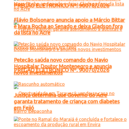
PREGÃO ELETRONICO Nº. 90078/2026
Flávio Bolsonaro anuncia apoio a Márcio Bittar
e Mara Rocha ao Senado e deixa Gladson fora
da lista no Acre
Petecão saúda novo comando do Navio
Hospitalar Doutor Montenegro e anuncia
PREGÃO ELETRONICO Nº. 90070/2026
novos investimentos
Justiça determina que Governo do Acre
garanta tratamento de criança com diabetes
em Feijó