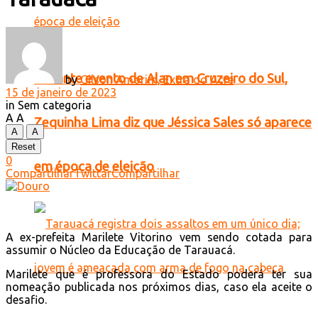
Durante evento de Alan em Cruzeiro do Sul,
by
Gilson Amorim, Extra do Acre
15 de janeiro de 2023
in
Sem categoria
A
A
Zequinha Lima diz que Jéssica Sales só aparece
A
A
Reset
0
em época de eleição
Compartilhar
Twittar
Compartilhar
A ex-prefeita Marilete Vitorino vem sendo cotada para
assumir o Núcleo da Educação de Tarauacá.
Marilete que é professora do Estado poderá ter sua
nomeação publicada nos próximos dias, caso ela aceite o
desafio.