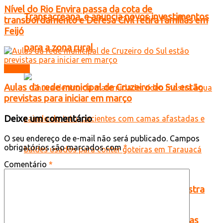
Nível do Rio Envira passa da cota de
Transacreana, e anuncia novos investimentos
transbordamento e Defesa Civil retira famílias em
Feijó
para a zona rural
Mundo
Aulas da rede municipal de Cruzeiro do Sul estão
previstas para iniciar em março
Deixe um comentário
O seu endereço de e-mail não será publicado.
Campos
obrigatórios são marcados com
*
Comentário
*
Chuva dentro da maternidade: vídeo mostra
água caindo do teto, pacientes com camas