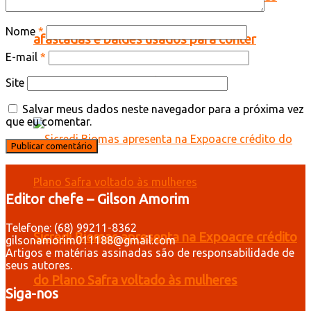
Nome
*
afastadas e baldes usados para conter
E-mail
*
goteiras em Tarauacá
Site
Salvar meus dados neste navegador para a próxima vez
que eu comentar.
Editor chefe – Gilson Amorim
Telefone: (68) 99211-8362
Sicredi Biomas apresenta na Expoacre crédito
gilsonamorim011188@gmail.com
Artigos e matérias assinadas são de responsabilidade de
seus autores.
do Plano Safra voltado às mulheres
Siga-nos