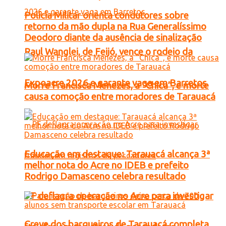
Polícia Militar orienta condutores sobre
retorno da mão dupla na Rua Generalíssimo
Deodoro diante da ausência de sinalização
Raul Wanglei, de Feijó, vence o rodeio da
Expoacre 2026 e garante vaga em Barretos
Morre Francisca Menezes, a “Chica”, e morte
causa comoção entre moradores de Tarauacá
Educação em destaque: Tarauacá alcança 3ª
melhor nota do Acre no IDEB e prefeito
Rodrigo Damasceno celebra resultado
PF deflagra operação no Acre para investigar
Greve dos barqueiros de Tarauacá completa