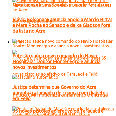
Oportunidade em Tarauacá: vende-se casa no
Flávio Bolsonaro anuncia apoio a Márcio Bittar
Bairro Ipepaconha
e Mara Rocha ao Senado e deixa Gladson fora
da lista no Acre
Geral
Petecão saúda novo comando do Navio
Hospitalar Doutor Montenegro e anuncia
novos investimentos
Justiça determina que Governo do Acre
garanta tratamento de criança com diabetes
Polícia Civil moderniza armamento e entrega
em Feijó
35 novas pistolas ao efetivo de Tarauacá e