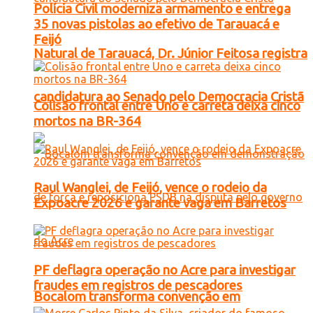
Polícia Civil moderniza armamento e entrega
35 novas pistolas ao efetivo de Tarauacá e
Feijó
Natural de Tarauacá, Dr. Júnior Feitosa registra
candidatura ao Senado pelo Democracia Cristã
Colisão frontal entre Uno e carreta deixa cinco
mortos na BR-364
Raul Wanglei, de Feijó, vence o rodeio da
Expoacre 2026 e garante vaga em Barretos
PF deflagra operação no Acre para investigar
fraudes em registros de pescadores
Bocalom transforma convenção em