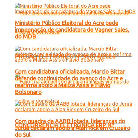
Ministério Público Eleitoral do Acre pede
impugnação de candidatura de Vagner Sales,
do MDB
PREGÃO ELETRONICO Nº 90074/2026
Com candidatura oficializada, Marcio Bittar
defende continuidade do avanço do Acre e
reafirma apoio a Mailza Assis e Flávio
Bolsonaro
Com quadra da AABB lotada, lideranças do
CONCORRENCIA ELETRONICA SRP Nº
Juruá declaram apoio a Alan Rick em Cruzeiro
do Sul