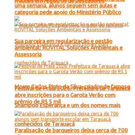
fraudes em registros de pescadores
uma semana, alunos seguem sem aulas e
categoria pede apoio do Ministério Público
Sua parceira em regularização e gestão
ambiental: ROVITAL Soluções Ambientais e
Assessoria
Morre Carlos Pinto da Silva, criador do famoso
Festival de Praia 2026: Prefeitura de Tarauacá
abre inscrições para o Garota Verão com
prêmio de R$ 5 mil
Shampoo Esperança e um dos nomes mais
conhecidos de Tarauacá
Paralisação de barqueiros deixa cerca de 700