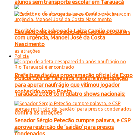
alunos sem transporte escolar em Tarauacá
Escritório da advogada Laiza Camilo procura,
com urgência, Manoel José da Costa
Nascimento
Polícia
Prefeitura divulga programação oficial da Expo
Polícia Civil de Tarauacá instaura investigação
para apurar naufrágio que vitimou jogador
conhecido como Poeta
Tarauacá 2026 com quatro shows nacionais;
confira as atrações
Senador Sérgio Petecão cumpre palavra, e CSP
aprova restrição de ‘saidão’ para presos
condenados