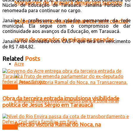
Moradores de Tarauacá denunciam suposto
Núcleo de Educação de Tarauacá. Janaina Furtado foi
renomeada para continuar no cargo.
Janaina é professora do quadro permanente da rede
golpe após empresa desaparecer sem concluir
municipal. Ela segue com o compromisso de dar
continuidade aos avanços da Educação, em Tarauacá.
curso de operador de máquinas pesadas
Janaina foi nomeada com CAS-7 que terá um vencimento
de R$ 7.484,82.
Related
Posts
Acre
Mundo
Obra da terceira entrada impulsiona visibilidade
política de Jesus Sérgio em Tarauacá
Petecão vistoria Ramal do Noca, na
Mundo