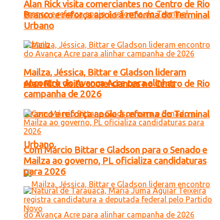
Alan Rick visita comerciantes no Centro de Rio
Branco e reforça apoio à reforma do Terminal
Urbano
Mailza, Jéssica, Bittar e Gladson lideram
encontro do Avança Acre para alinhar
Alan Rick visita comerciantes no Centro de Rio
campanha de 2026
Branco e reforça apoio à reforma do Terminal
Urbano
Com Márcio Bittar e Gladson para o Senado e
Mailza ao governo, PL oficializa candidaturas
para 2026