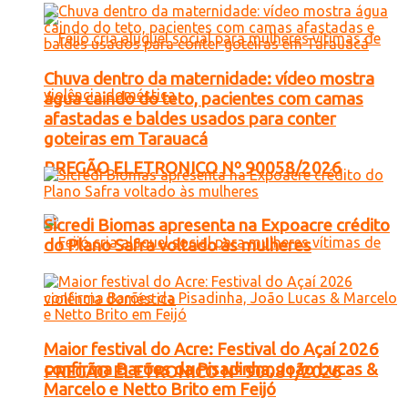
Chuva dentro da maternidade: vídeo mostra
água caindo do teto, pacientes com camas
afastadas e baldes usados para conter
goteiras em Tarauacá
PREGÃO ELETRONICO Nº 90058/2026
Sicredi Biomas apresenta na Expoacre crédito
do Plano Safra voltado às mulheres
Maior festival do Acre: Festival do Açaí 2026
confirma Barões da Pisadinha, João Lucas &
PREGÃO ELETRONICO Nº 90081/2026
Marcelo e Netto Brito em Feijó