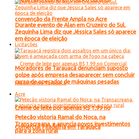
convenção da Frente Ampla no Acre
Durante evento de Alan em Cruzeiro do Sul,
Zequinha Lima diz que Jéssica Sales só aparece
em época de eleição
Licitações
Moradores de Tarauacá denunciam suposto
golpe após empresa desaparecer sem concluir
curso de operador de máquinas pesadas
Acre
Creme de leite por apenas R$ 1,99 no
Petecão vistoria Ramal do Noca, na
Transacreana, e anuncia novos investimentos
Comercial Filadélfia em Tarauacá
para a zona rural