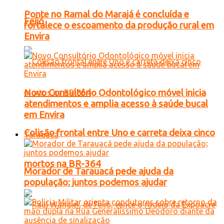
Ponte no Ramal do Marajá é concluída e
Feijó
fortalece o escoamento da produção rural em
Envira
Novo Consultório Odontológico móvel inicia
atendimentos e amplia acesso à saúde bucal
em Envira
Colisão frontal entre Uno e carreta deixa cinco
Tarauacá
mortos na BR-364
Morador de Tarauacá pede ajuda da
população; juntos podemos ajudar