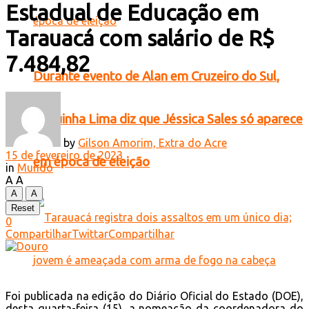
Estadual de Educação em
Tarauacá com salário de R$
7.484,82
Durante evento de Alan em Cruzeiro do Sul,
Zequinha Lima diz que Jéssica Sales só aparece
by
Gilson Amorim, Extra do Acre
15 de fevereiro de 2023
em época de eleição
in
Mundo
A
A
A
A
Reset
0
Compartilhar
Twittar
Compartilhar
Foi publicada na edição do Diário Oficial do Estado (DOE),
desta quarta-feira (15), a nomeação da coordenadora do