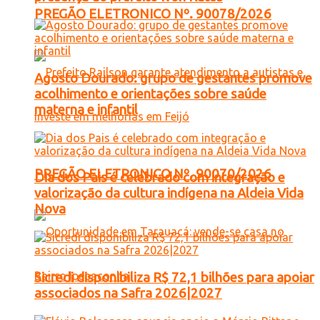
PREGÃO ELETRONICO Nº. 90078/2026
Agosto Dourado: grupo de gestantes promove
acolhimento e orientações sobre saúde
materna e infantil
PREGÃO ELETRONICO Nº. 90070/2026
Dia dos Pais é celebrado com integração e
valorização da cultura indígena na Aldeia Vida
Nova
Sicredi disponibiliza R$ 72,1 bilhões para apoiar
associados na Safra 2026|2027