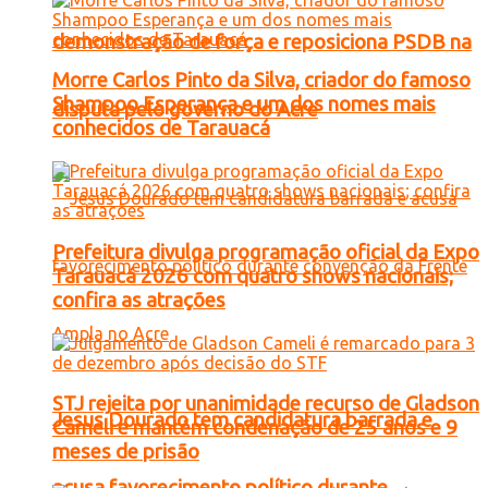
demonstração de força e reposiciona PSDB na
Morre Carlos Pinto da Silva, criador do famoso
Shampoo Esperança e um dos nomes mais
disputa pelo governo do Acre
conhecidos de Tarauacá
Prefeitura divulga programação oficial da Expo
Tarauacá 2026 com quatro shows nacionais;
confira as atrações
STJ rejeita por unanimidade recurso de Gladson
Jesus Dourado tem candidatura barrada e
Cameli e mantém condenação de 25 anos e 9
meses de prisão
acusa favorecimento político durante