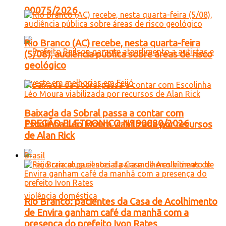
90075/2026
Rio Branco (AC) recebe, nesta quarta-feira
(5/08), audiência pública sobre áreas de risco
geológico
Baixada da Sobral passa a contar com
PREGÃO ELETRONICO Nº 90080/2026
Escolinha Léo Moura viabilizada por recursos
de Alan Rick
Brasil
Rio Branco: pacientes da Casa de Acolhimento
de Envira ganham café da manhã com a
presença do prefeito Ivon Rates