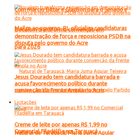
Com Márcio Bittar e Gladson para o Senado e
Mailza ao governo, PL oficializa candidaturas
Bocalom transforma convenção em
demonstração de força e reposiciona PSDB na
disputa pelo governo do Acre
para 2026
Jesus Dourado tem candidatura barrada e
acusa favorecimento político durante
convenção da Frente Ampla no Acre
Licitações
Creme de leite por apenas R$ 1,99 no
Comercial Filadélfia em Tarauacá
Natural de Tarauacá, Maria Juma Aguiar