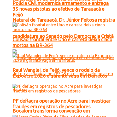
Polícia Civil moderniza armamento e entrega
35 novas pistolas ao efetivo de Tarauacá e
Feijó
Natural de Tarauacá, Dr. Júnior Feitosa registra
candidatura ao Senado pelo Democracia Cristã
Colisão frontal entre Uno e carreta deixa cinco
mortos na BR-364
Raul Wanglei, de Feijó, vence o rodeio da
Expoacre 2026 e garante vaga em Barretos
PF deflagra operação no Acre para investigar
fraudes em registros de pescadores
Bocalom transforma convenção em