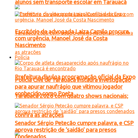
alunos sem transporte escolar em Tarauacá
Escritório da advogada Laiza Camilo procura,
com urgência, Manoel José da Costa
Nascimento
Polícia
Prefeitura divulga programação oficial da Expo
Polícia Civil de Tarauacá instaura investigação
para apurar naufrágio que vitimou jogador
conhecido como Poeta
Tarauacá 2026 com quatro shows nacionais;
confira as atrações
Senador Sérgio Petecão cumpre palavra, e CSP
aprova restrição de ‘saidão’ para presos
condenados