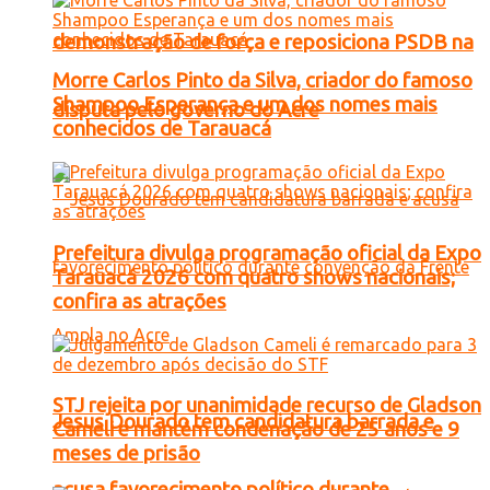
demonstração de força e reposiciona PSDB na
Morre Carlos Pinto da Silva, criador do famoso
Shampoo Esperança e um dos nomes mais
disputa pelo governo do Acre
conhecidos de Tarauacá
Prefeitura divulga programação oficial da Expo
Tarauacá 2026 com quatro shows nacionais;
confira as atrações
STJ rejeita por unanimidade recurso de Gladson
Jesus Dourado tem candidatura barrada e
Cameli e mantém condenação de 25 anos e 9
meses de prisão
acusa favorecimento político durante