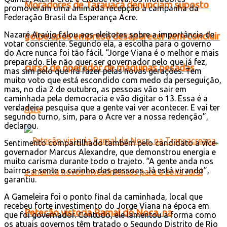
Moradores de Tarauacá denunciam suposto
promoveram uma animada recepção à campanha da
Federação Brasil da Esperança Acre.
Nazaré Araújo falou aos eleitores sobre a importância de
golpe após empresa desaparecer sem concluir
votar consciente. Segundo ela, a escolha para o governo
do Acre nunca foi tão fácil. “Jorge Viana é o melhor e mais
preparado. Ele não quer ser governador pelo que já fez,
curso de operador de máquinas pesadas
mas sim pelo que irá fazer pelas novas gerações. Tem
muito voto que está escondido com medo da perseguição,
mas, no dia 2 de outubro, as pessoas vão sair em
caminhada pela democracia e vão digitar o 13. Essa é a
verdadeira pesquisa que a gente vai ver acontecer. E vai ter
Acre
segundo turno, sim, para o Acre ver a nossa redenção”,
declarou.
Sentimento compartilhado também pelo candidato a vice-
governador Marcus Alexandre, que demonstrou energia e
muito carisma durante todo o trajeto. “A gente anda nos
bairros e sente o carinho das pessoas. Já está virando”,
garantiu.
A Gameleira foi o ponto final da caminhada, local que
recebeu forte investimento do Jorge Viana na época em
Petecão vistoria Ramal do Noca, na
que foi governador. Contudo, ele lamentou a forma como
os atuais governos têm tratado o Segundo Distrito de Rio