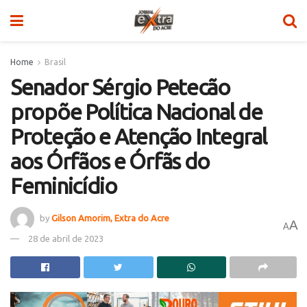
Home
Brasil
Senador Sérgio Petecão
propõe Política Nacional de
Proteção e Atenção Integral
aos Órfãos e Órfãs do
Feminicídio
by
Gilson Amorim, Extra do Acre
A
A
28 de abril de 2023