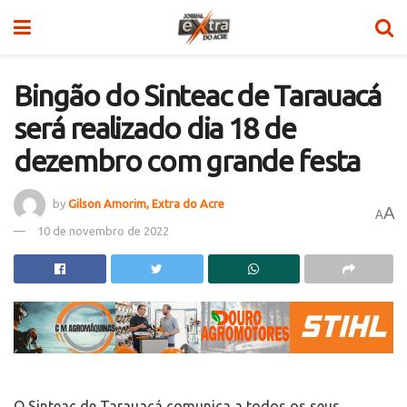
Bingão do Sinteac de Tarauacá
será realizado dia 18 de
dezembro com grande festa
by
Gilson Amorim, Extra do Acre
A
A
10 de novembro de 2022
O Sinteac de Tarauacá comunica a todos os seus