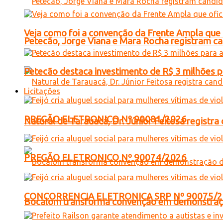
Veja como foi a convenção da Frente Ampla que 
Petecão, Jorge Viana e Mara Rocha registram c
Petecão destaca investimento de R$ 3 milhões 
Licitações
PREGÃO ELETRONICO Nº 90081/2026
Natural de Tarauacá, Dr. Júnior Feitosa registr
PREGÃO ELETRONICO Nº 90074/2026
CONCORRENCIA ELETRONICA SRP Nº 90075/
Bocalom transforma convenção em demonstração