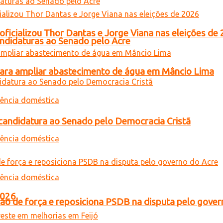
oficializou Thor Dantas e Jorge Viana nas eleições de
andidaturas ao Senado pelo Acre
para ampliar abastecimento de água em Mâncio Lima
a candidatura ao Senado pelo Democracia Cristã
2026
 de força e reposiciona PSDB na disputa pelo gover