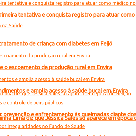
meira tentativa e conquista registro para atuar como
tratamento de criança com diabetes em Feijó
ce o escoamento da produção rural em Envira
ndimentos e amplia acesso à saúde bucal em Envira
 prevenção e enfrentamento às queimadas diante dos 
inha Lima diz que Jéssica Sales só aparece em época 