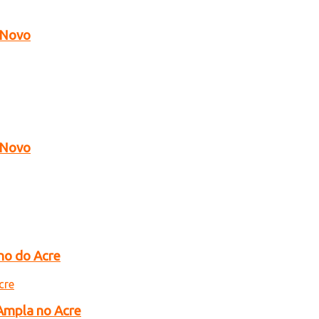
o Novo
o Novo
no do Acre
 Ampla no Acre