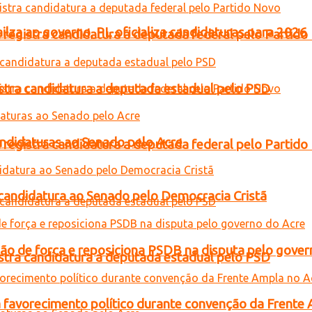
lza ao governo, PL oficializa candidaturas para 2026
 registra candidatura a deputada federal pelo Partid
gistra candidatura a deputada estadual pelo PSD
andidaturas ao Senado pelo Acre
 registra candidatura a deputada federal pelo Partid
a candidatura ao Senado pelo Democracia Cristã
 de força e reposiciona PSDB na disputa pelo gover
gistra candidatura a deputada estadual pelo PSD
 favorecimento político durante convenção da Frente