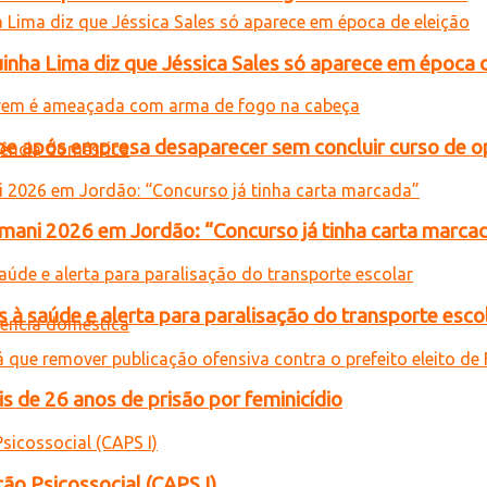
inha Lima diz que Jéssica Sales só aparece em época 
e após empresa desaparecer sem concluir curso de 
ani 2026 em Jordão: “Concurso já tinha carta marca
 à saúde e alerta para paralisação do transporte esco
de 26 anos de prisão por feminicídio
ão Psicossocial (CAPS I)