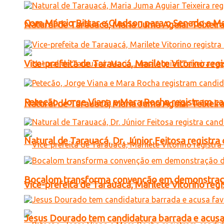
Com Márcio Bittar e Gladson para o Senado e Mai
Natural de Tarauacá, Maria Juma Aguiar Teixeira
Vice-prefeita de Tarauacá, Marilete Vitorino re
Petecão, Jorge Viana e Mara Rocha registram c
Natural de Tarauacá, Maria Juma Aguiar Teixeira
Natural de Tarauacá, Dr. Júnior Feitosa registr
Bocalom transforma convenção em demonstração
Vice-prefeita de Tarauacá, Marilete Vitorino re
Jesus Dourado tem candidatura barrada e acusa