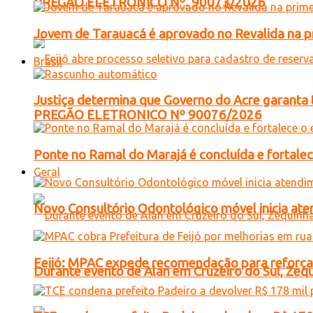
PREGÃO ELETRONICO Nº. 90073/2026
Jovem de Tarauacá é aprovado no Revalida na pri
Brasil
Justiça determina que Governo do Acre garanta 
PREGÃO ELETRONICO Nº 90076/2026
Ponte no Ramal do Marajá é concluída e fortale
Geral
Novo Consultório Odontológico móvel inicia ate
Feijó: MPAC expede recomendação para reforçar
Durante evento de Alan em Cruzeiro do Sul, Zequ