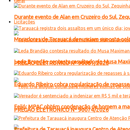
Geral
Durante evento de Alan em Cruzeiro do Sul, Zequ
Licitações
Moradores de Tarauacá denunciam suposto golp
Leda Brandão contesta resultado do Musa Maxim
PREGÃO ELETRONICO Nº 90081/2026
Eduardo Ribeiro cobra regularização de repasses
Feijó: MPAC obtém condenação de homem a mais 
PREGÃO ELETRONICO Nº 90074/2026
Prefeitura de Tarauacá inaugura Centro de Atenç