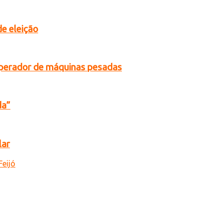
de eleição
operador de máquinas pesadas
da”
lar