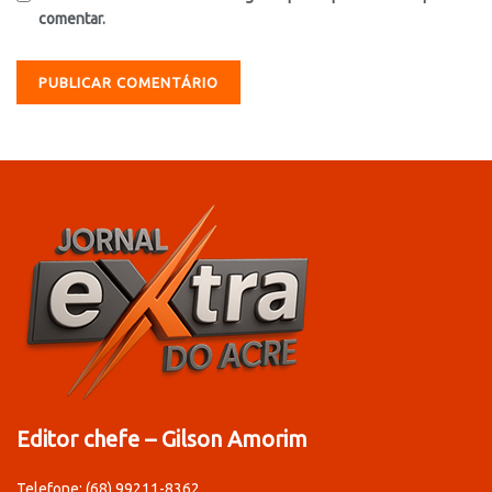
comentar.
Editor chefe – Gilson Amorim
Telefone: (68) 99211-8362