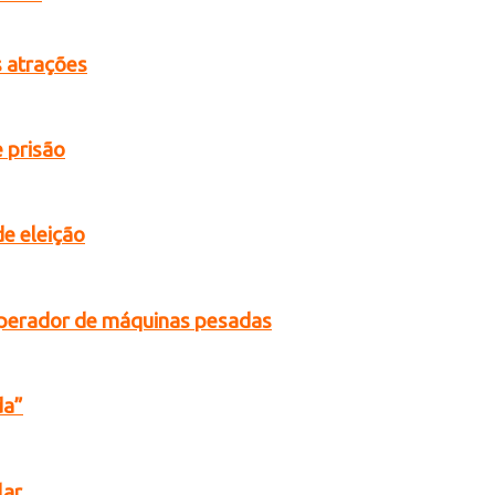
s atrações
 prisão
de eleição
operador de máquinas pesadas
da”
lar