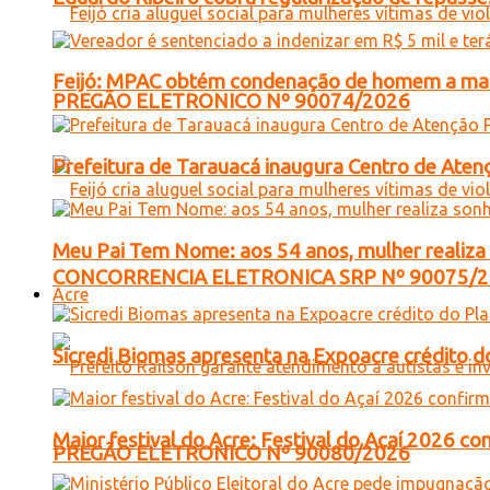
Feijó: MPAC obtém condenação de homem a mais 
PREGÃO ELETRONICO Nº 90074/2026
Prefeitura de Tarauacá inaugura Centro de Atenç
Meu Pai Tem Nome: aos 54 anos, mulher realiza 
CONCORRENCIA ELETRONICA SRP Nº 90075/
Acre
Sicredi Biomas apresenta na Expoacre crédito d
Maior festival do Acre: Festival do Açaí 2026 c
PREGÃO ELETRONICO Nº 90080/2026