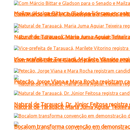
Mailza, Jéssica, Bittar e Gladson lideram encon
Com Márcio Bittar e Gladson para o Senado e Mai
Natural de Tarauacá, Maria Juma Aguiar Teixeira
Vice-prefeita de Tarauacá, Marilete Vitorino re
Com Márcio Bittar e Gladson para o Senado e Mai
Petecão, Jorge Viana e Mara Rocha registram c
Natural de Tarauacá, Dr. Júnior Feitosa registr
Natural de Tarauacá, Maria Juma Aguiar Teixeira
Bocalom transforma convenção em demonstração