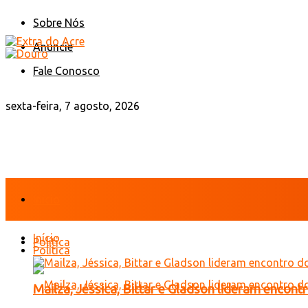
Sobre Nós
Anuncie
Fale Conosco
sexta-feira, 7 agosto, 2026
Início
Início
Política
Política
Mailza, Jéssica, Bittar e Gladson lideram encon