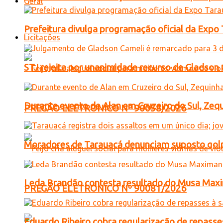
Geral
Prefeitura divulga programação oficial da Expo
Licitações
STJ rejeita por unanimidade recurso de Gladso
Durante evento de Alan em Cruzeiro do Sul, Zequ
PREGÃO ELETRONICO Nº 90058/2026
Moradores de Tarauacá denunciam suposto golp
Leda Brandão contesta resultado do Musa Maxim
PREGÃO ELETRONICO Nº 90081/2026
Eduardo Ribeiro cobra regularização de repasses