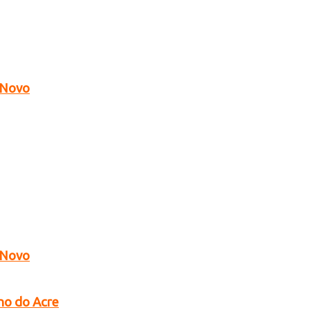
o Novo
o Novo
no do Acre