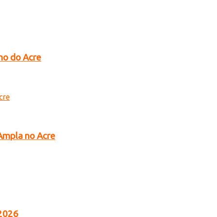
no do Acre
 Ampla no Acre
 2026