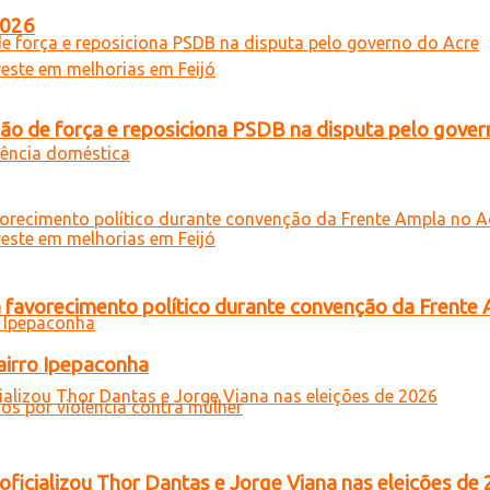
2026
 de força e reposiciona PSDB na disputa pelo gover
 favorecimento político durante convenção da Frente
airro Ipepaconha
oficializou Thor Dantas e Jorge Viana nas eleições de