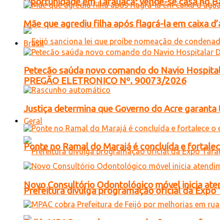
Oportunidade em Tarauacá: vende-se casa no B
Mãe que agrediu filha após flagrá-la em caixa 
Brasil
Petecão saúda novo comando do Navio Hospital
PREGÃO ELETRONICO Nº. 90073/2026
Justiça determina que Governo do Acre garanta 
Geral
Ponte no Ramal do Marajá é concluída e fortale
Novo Consultório Odontológico móvel inicia ate
Prefeitura divulga programação oficial da Expo