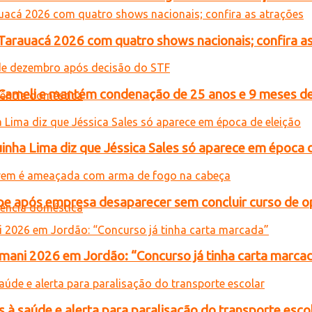
 Tarauacá 2026 com quatro shows nacionais; confira a
n Cameli e mantém condenação de 25 anos e 9 meses de
inha Lima diz que Jéssica Sales só aparece em época 
e após empresa desaparecer sem concluir curso de 
ani 2026 em Jordão: “Concurso já tinha carta marca
 à saúde e alerta para paralisação do transporte esco