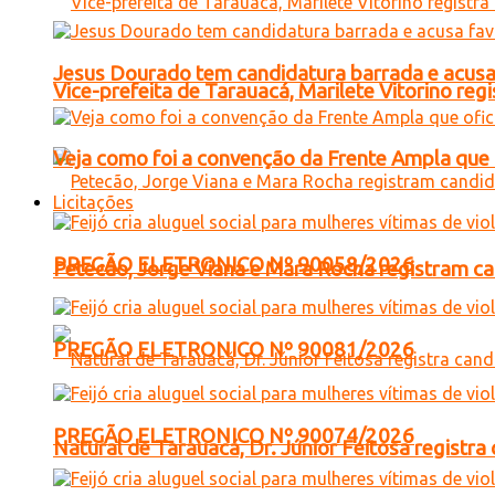
Jesus Dourado tem candidatura barrada e acusa
Vice-prefeita de Tarauacá, Marilete Vitorino re
Veja como foi a convenção da Frente Ampla que 
Licitações
PREGÃO ELETRONICO Nº 90058/2026
Petecão, Jorge Viana e Mara Rocha registram c
PREGÃO ELETRONICO Nº 90081/2026
PREGÃO ELETRONICO Nº 90074/2026
Natural de Tarauacá, Dr. Júnior Feitosa registr