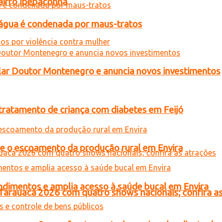
airro Ipepaconha
d’água é condenada por maus-tratos
ar Doutor Montenegro e anuncia novos investimentos
tratamento de criança com diabetes em Feijó
ce o escoamento da produção rural em Envira
ndimentos e amplia acesso à saúde bucal em Envira
 Tarauacá 2026 com quatro shows nacionais; confira a