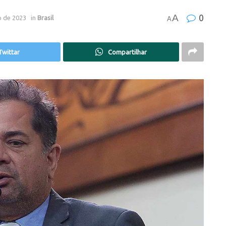
A
0
o de 2023
in
Brasil
A
Twittar
Compartilhar