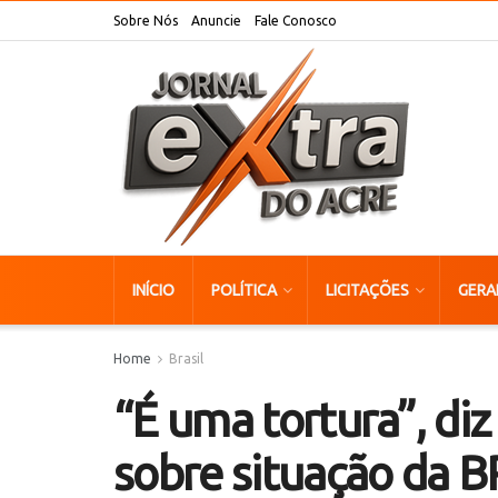
Sobre Nós
Anuncie
Fale Conosco
INÍCIO
POLÍTICA
LICITAÇÕES
GERA
Home
Brasil
“É uma tortura”, di
sobre situação da 