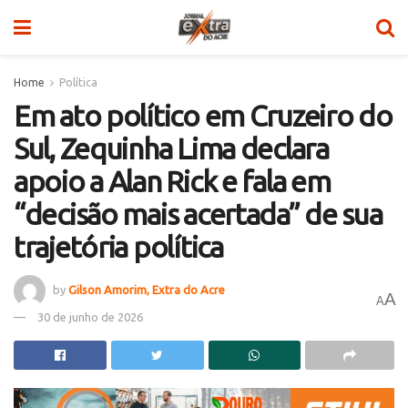
Home
Política
Em ato político em Cruzeiro do
Sul, Zequinha Lima declara
apoio a Alan Rick e fala em
“decisão mais acertada” de sua
trajetória política
by
Gilson Amorim, Extra do Acre
A
A
30 de junho de 2026