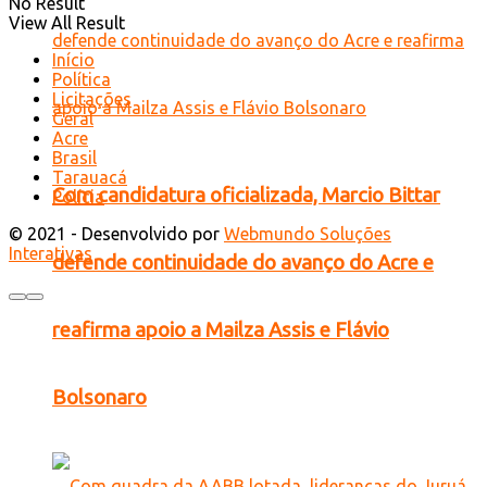
No Result
View All Result
Início
Política
Licitações
Geral
Acre
Brasil
Tarauacá
Com candidatura oficializada, Marcio Bittar
Polícia
© 2021 - Desenvolvido por
Webmundo Soluções
Interativas
defende continuidade do avanço do Acre e
reafirma apoio a Mailza Assis e Flávio
Bolsonaro