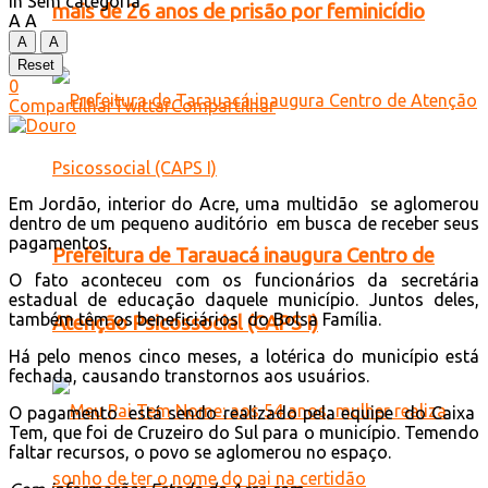
in
Sem categoria
mais de 26 anos de prisão por feminicídio
A
A
A
A
Reset
0
Compartilhar
Twittar
Compartilhar
Em Jordão, interior do Acre, uma multidão se aglomerou
dentro de um pequeno auditório em busca de receber seus
pagamentos.
Prefeitura de Tarauacá inaugura Centro de
O fato aconteceu com os funcionários da secretária
estadual de educação daquele município. Juntos deles,
também têm os beneficiários do Bolsa Família.
Atenção Psicossocial (CAPS I)
Há pelo menos cinco meses, a lotérica do município está
fechada, causando transtornos aos usuários.
O pagamento está sendo realizado pela equipe do Caixa
Tem, que foi de Cruzeiro do Sul para o município. Temendo
faltar recursos, o povo se aglomerou no espaço.