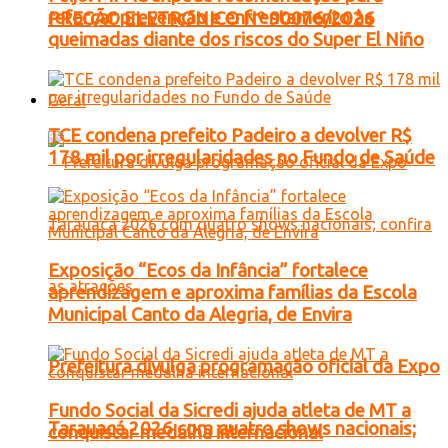
reforçar prevenção e enfrentamento às
PREGÃO ELETRONICO Nº 90076/2026
queimadas diante dos riscos do Super El Niño
Geral
TCE condena prefeito Padeiro a devolver R$
178 mil por irregularidades no Fundo de Saúde
Exposição “Ecos da Infância” fortalece
aprendizagem e aproxima famílias da Escola
Municipal Canto da Alegria, de Envira
Prefeitura divulga programação oficial da Expo
Fundo Social da Sicredi ajuda atleta de MT a
Tarauacá 2026 com quatro shows nacionais;
conquistar medalha internacional