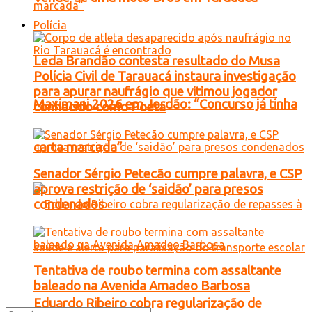
Polícia
Leda Brandão contesta resultado do Musa
Polícia Civil de Tarauacá instaura investigação
para apurar naufrágio que vitimou jogador
Maximani 2026 em Jordão: “Concurso já tinha
conhecido como Poeta
carta marcada”
Senador Sérgio Petecão cumpre palavra, e CSP
aprova restrição de ‘saidão’ para presos
condenados
Tentativa de roubo termina com assaltante
baleado na Avenida Amadeo Barbosa
Eduardo Ribeiro cobra regularização de