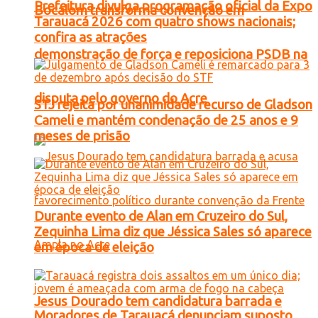
Prefeitura divulga programação oficial da Expo
Bocalom transforma convenção em
Tarauacá 2026 com quatro shows nacionais;
confira as atrações
demonstração de força e reposiciona PSDB na
disputa pelo governo do Acre
STJ rejeita por unanimidade recurso de Gladson
Cameli e mantém condenação de 25 anos e 9
meses de prisão
Durante evento de Alan em Cruzeiro do Sul,
Zequinha Lima diz que Jéssica Sales só aparece
em época de eleição
Jesus Dourado tem candidatura barrada e
Moradores de Tarauacá denunciam suposto