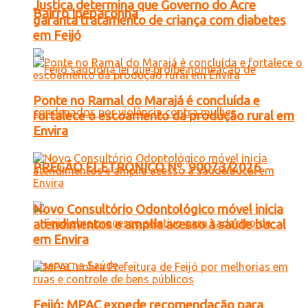
Justiça determina que Governo do Acre
Bairro Ipepaconha
garanta tratamento de criança com diabetes
em Feijó
Ponte no Ramal do Marajá é concluída e
fortalece o escoamento da produção rural em
Envira
PREGÃO ELETRONICO Nº. 90073/2026
Novo Consultório Odontológico móvel inicia
atendimentos e amplia acesso à saúde bucal
em Envira
Feijó: MPAC expede recomendação para