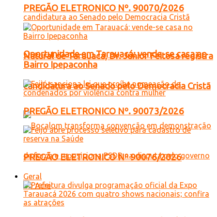
PREGÃO ELETRONICO Nº. 90070/2026
Oportunidade em Tarauacá: vende-se casa no
Natural de Tarauacá, Dr. Júnior Feitosa registra
Bairro Ipepaconha
candidatura ao Senado pelo Democracia Cristã
PREGÃO ELETRONICO Nº. 90073/2026
PREGÃO ELETRONICO Nº 90076/2026
Geral