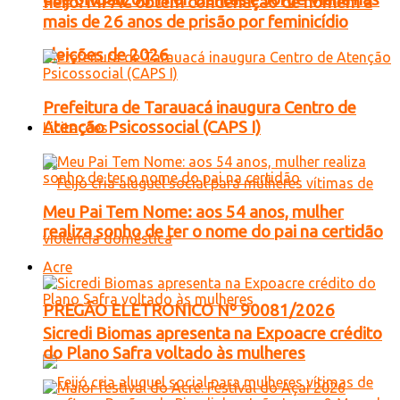
Feijó: MPAC obtém condenação de homem a
mais de 26 anos de prisão por feminicídio
eleições de 2026
Prefeitura de Tarauacá inaugura Centro de
Atenção Psicossocial (CAPS I)
Licitações
Meu Pai Tem Nome: aos 54 anos, mulher
realiza sonho de ter o nome do pai na certidão
Acre
PREGÃO ELETRONICO Nº 90081/2026
Sicredi Biomas apresenta na Expoacre crédito
do Plano Safra voltado às mulheres