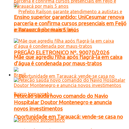
Ensino superior garantido: UniCesumar renova
parceria e confirma cursos presenciais em Feijó
e Tarauacá por mais 5 anos
PREGÃO ELETRONICO Nº. 90070/2026
Mãe que agrediu filha após flagrá-la em caixa
d’água é condenada por maus-tratos
Brasil
Petecão saúda novo comando do Navio
Hospitalar Doutor Montenegro e anuncia
novos investimentos
Oportunidade em Tarauacá: vende-se casa no