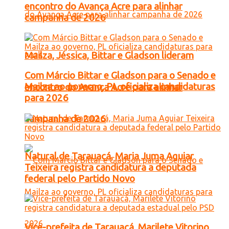
encontro do Avança Acre para alinhar
campanha de 2026
Mailza, Jéssica, Bittar e Gladson lideram
Com Márcio Bittar e Gladson para o Senado e
Mailza ao governo, PL oficializa candidaturas
encontro do Avança Acre para alinhar
para 2026
campanha de 2026
Natural de Tarauacá, Maria Juma Aguiar
Teixeira registra candidatura a deputada
federal pelo Partido Novo
Vice-prefeita de Tarauacá, Marilete Vitorino