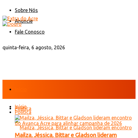
Sobre Nós
Anuncie
Fale Conosco
quinta-feira, 6 agosto, 2026
Início
Início
Política
Política
Mailza, Jéssica, Bittar e Gladson lideram