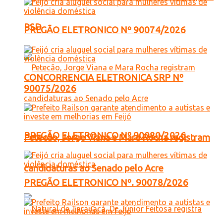
PSD
PREGÃO ELETRONICO Nº 90074/2026
CONCORRENCIA ELETRONICA SRP Nº
90075/2026
PREGÃO ELETRONICO Nº 90080/2026
Petecão, Jorge Viana e Mara Rocha registram
candidaturas ao Senado pelo Acre
PREGÃO ELETRONICO Nº. 90078/2026