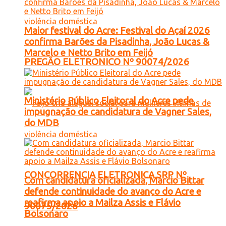
Maior festival do Acre: Festival do Açaí 2026
confirma Barões da Pisadinha, João Lucas &
Marcelo e Netto Brito em Feijó
PREGÃO ELETRONICO Nº 90074/2026
Ministério Público Eleitoral do Acre pede
impugnação de candidatura de Vagner Sales,
do MDB
CONCORRENCIA ELETRONICA SRP Nº
Com candidatura oficializada, Marcio Bittar
defende continuidade do avanço do Acre e
reafirma apoio a Mailza Assis e Flávio
90075/2026
Bolsonaro