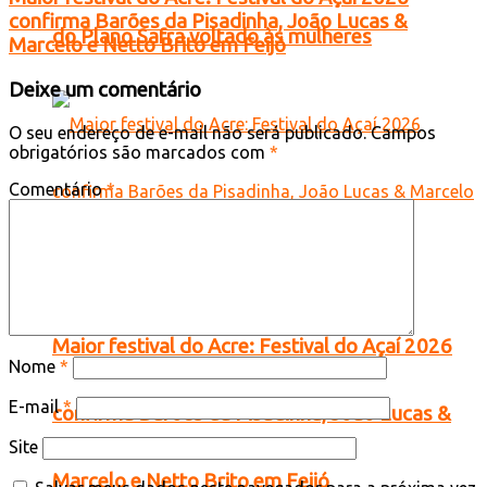
confirma Barões da Pisadinha, João Lucas &
do Plano Safra voltado às mulheres
Marcelo e Netto Brito em Feijó
Deixe um comentário
O seu endereço de e-mail não será publicado.
Campos
obrigatórios são marcados com
*
Comentário
*
Maior festival do Acre: Festival do Açaí 2026
Nome
*
E-mail
*
confirma Barões da Pisadinha, João Lucas &
Site
Marcelo e Netto Brito em Feijó