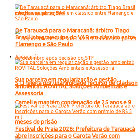
confira as atrações
De Tarauacá para o Maracanã: árbitro Tiago
Brasil integra equipe do VAR em clássico entre
Flamengo e São Paulo
Tarauacá
Sua parceira em regularização e gestão
STJ rejeita por unanimidade recurso de Gladson
ambiental: ROVITAL Soluções Ambientais e
Assessoria
Cameli e mantém condenação de 25 anos e 9
meses de prisão
Festival de Praia 2026: Prefeitura de Tarauacá
abre inscrições para o Garota Verão com