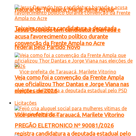
Natural de Tarauacá, Maria Juma Aguiar
Teixeira registra candidatura a deputada
Jesus Dourado tem candidatura barrada e
acusa favorecimento político durante
convenção da Frente Ampla no Acre
federal pelo Partido Novo
Veja como foi a convenção da Frente Ampla
que oficializou Thor Dantas e Jorge Viana nas
eleições de 2026
Licitações
Vice-prefeita de Tarauacá, Marilete Vitorino
PREGÃO ELETRONICO Nº 90081/2026
registra candidatura a deputada estadual pelo