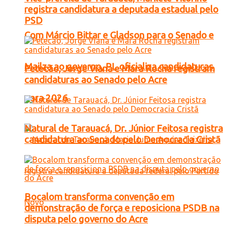
registra candidatura a deputada estadual pelo
PSD
Com Márcio Bittar e Gladson para o Senado e
Mailza ao governo, PL oficializa candidaturas
Petecão, Jorge Viana e Mara Rocha registram
candidaturas ao Senado pelo Acre
para 2026
Natural de Tarauacá, Dr. Júnior Feitosa registra
candidatura ao Senado pelo Democracia Cristã
Bocalom transforma convenção em
demonstração de força e reposiciona PSDB na
disputa pelo governo do Acre