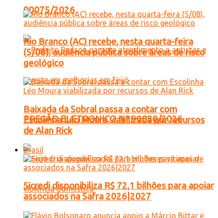
90075/2026
Rio Branco (AC) recebe, nesta quarta-feira
(5/08), audiência pública sobre áreas de risco
geológico
Baixada da Sobral passa a contar com
PREGÃO ELETRONICO Nº 90080/2026
Escolinha Léo Moura viabilizada por recursos
de Alan Rick
Brasil
Sicredi disponibiliza R$ 72,1 bilhões para apoiar
associados na Safra 2026|2027