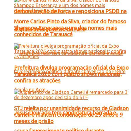
demonstração de força e reposiciona PSDB na
Morre Carlos Pinto da Silva, criador do famoso
Shampoo Esperança e um dos nomes mais
disputa pelo governo do Acre
conhecidos de Tarauacá
Prefeitura divulga programação oficial da Expo
Tarauacá 2026 com quatro shows nacionais;
confira as atrações
STJ rejeita por unanimidade recurso de Gladson
Jesus Dourado tem candidatura barrada e
Cameli e mantém condenação de 25 anos e 9
meses de prisão
acusa favorecimento político durante