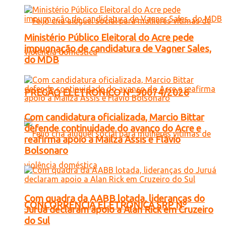
Ministério Público Eleitoral do Acre pede
impugnação de candidatura de Vagner Sales,
do MDB
PREGÃO ELETRONICO Nº 90074/2026
Com candidatura oficializada, Marcio Bittar
defende continuidade do avanço do Acre e
reafirma apoio a Mailza Assis e Flávio
Bolsonaro
Com quadra da AABB lotada, lideranças do
CONCORRENCIA ELETRONICA SRP Nº
Juruá declaram apoio a Alan Rick em Cruzeiro
do Sul