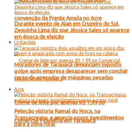
convenção da Frente Ampla no Acre
Durante evento de Alan em Cruzeiro do Sul,
Zequinha Lima diz que Jéssica Sales só aparece
em época de eleição
Licitações
Moradores de Tarauacá denunciam suposto
golpe após empresa desaparecer sem concluir
curso de operador de máquinas pesadas
Acre
Creme de leite por apenas R$ 1,99 no
Petecão vistoria Ramal do Noca, na
Transacreana, e anuncia novos investimentos
Comercial Filadélfia em Tarauacá
para a zona rural