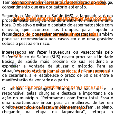
Moradores de Tarauacá denunciam suposto
Também não é mais necessária a autorização do cônjuge,
consentimento que era obrigatório até então.
Segundo o Ministério da Saúde (MS), a laqueadura é um
golpe após empresa desaparecer sem concluir
procedimento cirúrgico que dura entre 40 minutos e uma
hora. O objetivo é evitar o contato do espermatozóide com
o óvulo, que acontece nas trompas, para impedir a
curso de operador de máquinas pesadas
fecundação e, consequentemente, a gestação. Também
pode ser recomendada nos casos em que uma gravidez
coloca a pessoa em risco.
Interessados em fazer laqueadura ou vasectomia pelo
Acre
Sistema Único de Saúde (SUS) devem procurar a Unidade
Básica de Saúde mais próxima de sua residência e
expressar a vontade de utilizar o método. Para as
situações em que a laqueadura pode ser feita no momento
da cesariana, a lei estabelece o prazo de 60 dias entre a
manifestação da vontade e o parto.
O médico ginecologista Rodrigo Damasceno é o
responsável pelas cirurgias e destaca a importância da
ação no município. “Retornamos com força total. Essa é
uma oportunidade ímpar para as mulheres, de ter um
direito exercido e de fazer um planejamento familiar pleno,
Petecão vistoria Ramal do Noca, na
chegando na etapa da laqueadura”, reforça o