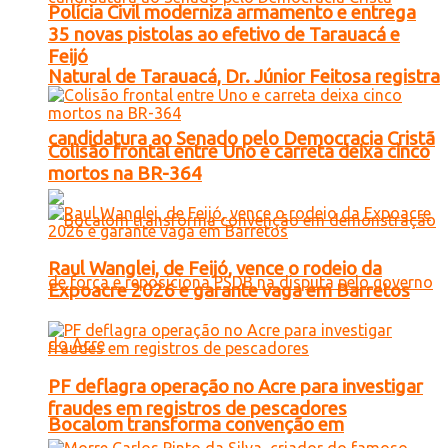
Polícia Civil moderniza armamento e entrega
35 novas pistolas ao efetivo de Tarauacá e
Feijó
Natural de Tarauacá, Dr. Júnior Feitosa registra
candidatura ao Senado pelo Democracia Cristã
Colisão frontal entre Uno e carreta deixa cinco
mortos na BR-364
Raul Wanglei, de Feijó, vence o rodeio da
Expoacre 2026 e garante vaga em Barretos
PF deflagra operação no Acre para investigar
fraudes em registros de pescadores
Bocalom transforma convenção em