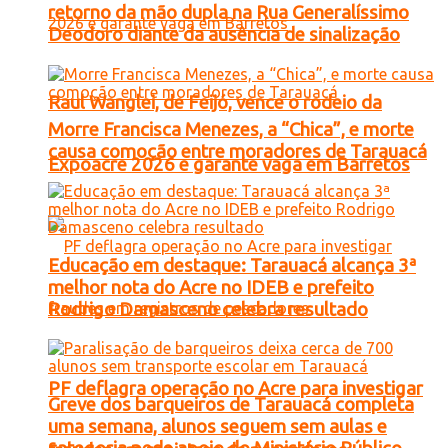
retorno da mão dupla na Rua Generalíssimo
Deodoro diante da ausência de sinalização
Raul Wanglei, de Feijó, vence o rodeio da
Morre Francisca Menezes, a “Chica”, e morte
causa comoção entre moradores de Tarauacá
Expoacre 2026 e garante vaga em Barretos
Educação em destaque: Tarauacá alcança 3ª
melhor nota do Acre no IDEB e prefeito
Rodrigo Damasceno celebra resultado
PF deflagra operação no Acre para investigar
Greve dos barqueiros de Tarauacá completa
uma semana, alunos seguem sem aulas e