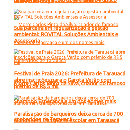
categoria pede apoio do Ministério Público
fraudes em registros de pescadores
Sua parceira em regularização e gestão
ambiental: ROVITAL Soluções Ambientais e
Assessoria
Festival de Praia 2026: Prefeitura de Tarauacá
abre inscrições para o Garota Verão com
Morre Carlos Pinto da Silva, criador do famoso
prêmio de R$ 5 mil
Shampoo Esperança e um dos nomes mais
Paralisação de barqueiros deixa cerca de 700
conhecidos de Tarauacá
alunos sem transporte escolar em Tarauacá