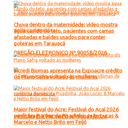
Chuva dentro da maternidade: vídeo mostra
água caindo do teto, pacientes com camas
afastadas e baldes usados para conter
goteiras em Tarauacá
PREGÃO ELETRONICO Nº 90058/2026
Sicredi Biomas apresenta na Expoacre crédito
do Plano Safra voltado às mulheres
Maior festival do Acre: Festival do Açaí 2026
confirma Barões da Pisadinha, João Lucas &
PREGÃO ELETRONICO Nº 90081/2026
Marcelo e Netto Brito em Feijó