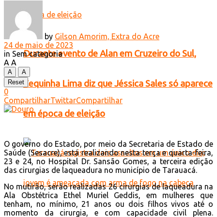
by
Gilson Amorim, Extra do Acre
24 de maio de 2023
Durante evento de Alan em Cruzeiro do Sul,
in
Sem categoria
A
A
A
A
Zequinha Lima diz que Jéssica Sales só aparece
Reset
0
Compartilhar
Twittar
Compartilhar
em época de eleição
O governo do Estado, por meio da Secretaria de Estado de
Saúde (Sesacre), está realizando nesta terça e quarta-feira,
23 e 24, no Hospital Dr. Sansão Gomes, a terceira edição
das cirurgias de laqueadura no município de Tarauacá.
No mutirão, serão realizadas 26 cirurgias de laqueadura na
Ala Obstétrica Ethel Muriel Geddis, em mulheres que
tenham, no mínimo, 21 anos ou dois filhos vivos até o
momento da cirurgia, e com capacidade civil plena.