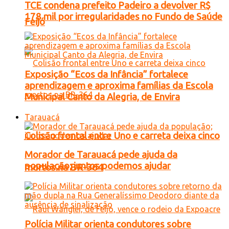
TCE condena prefeito Padeiro a devolver R$
178 mil por irregularidades no Fundo de Saúde
Feijó
Exposição “Ecos da Infância” fortalece
aprendizagem e aproxima famílias da Escola
Municipal Canto da Alegria, de Envira
Tarauacá
Colisão frontal entre Uno e carreta deixa cinco
Morador de Tarauacá pede ajuda da
população; juntos podemos ajudar
mortos na BR-364
Polícia Militar orienta condutores sobre