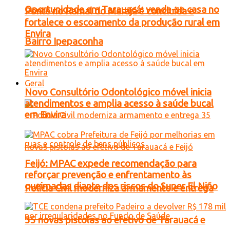
Oportunidade em Tarauacá: vende-se casa no
Ponte no Ramal do Marajá é concluída e
fortalece o escoamento da produção rural em
Envira
Bairro Ipepaconha
Geral
Novo Consultório Odontológico móvel inicia
atendimentos e amplia acesso à saúde bucal
em Envira
Feijó: MPAC expede recomendação para
reforçar prevenção e enfrentamento às
queimadas diante dos riscos do Super El Niño
Polícia Civil moderniza armamento e entrega
35 novas pistolas ao efetivo de Tarauacá e