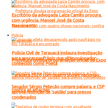
Escritório da advogada Laiza Camilo procura,
com urgência, Manoel José da Costa
Nascimento
Polícia
Polícia Civil de Tarauacá instaura investigação
para apurar naufrágio que vitimou jogador
Prefeitura divulga programação oficial da Expo
conhecido como Poeta
Tarauacá 2026 com quatro shows nacionais;
Senador Sérgio Petecão cumpre palavra, e CSP
confira as atrações
aprova restrição de ‘saidão’ para presos
condenados