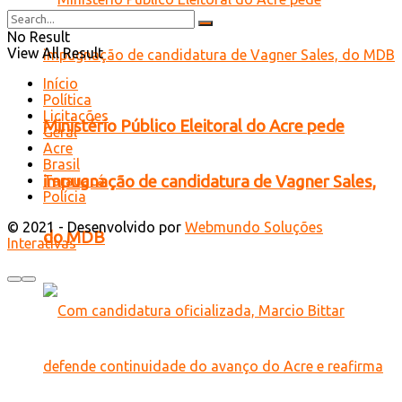
No Result
View All Result
Início
Política
Licitações
Ministério Público Eleitoral do Acre pede
Geral
Acre
Brasil
Tarauacá
impugnação de candidatura de Vagner Sales,
Polícia
© 2021 - Desenvolvido por
Webmundo Soluções
do MDB
Interativas