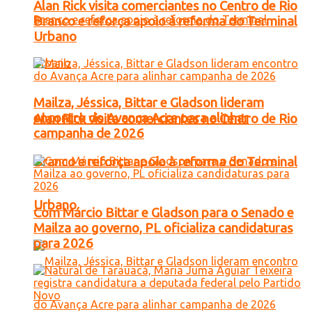
Alan Rick visita comerciantes no Centro de Rio
Branco e reforça apoio à reforma do Terminal
Urbano
Mailza, Jéssica, Bittar e Gladson lideram
encontro do Avança Acre para alinhar
Alan Rick visita comerciantes no Centro de Rio
campanha de 2026
Branco e reforça apoio à reforma do Terminal
Urbano
Com Márcio Bittar e Gladson para o Senado e
Mailza ao governo, PL oficializa candidaturas
para 2026