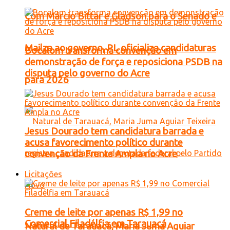
Com Márcio Bittar e Gladson para o Senado e
Mailza ao governo, PL oficializa candidaturas
Bocalom transforma convenção em
demonstração de força e reposiciona PSDB na
disputa pelo governo do Acre
para 2026
Jesus Dourado tem candidatura barrada e
acusa favorecimento político durante
convenção da Frente Ampla no Acre
Licitações
Creme de leite por apenas R$ 1,99 no
Comercial Filadélfia em Tarauacá
Natural de Tarauacá, Maria Juma Aguiar