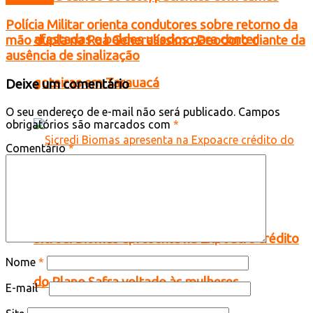
Polícia Militar orienta condutores sobre retorno da
afastadas e baldes usados para conter
mão dupla na Rua Generalíssimo Deodoro diante da
ausência de sinalização
goteiras em Tarauacá
Deixe um comentário
O seu endereço de e-mail não será publicado.
Campos
obrigatórios são marcados com
*
Comentário
*
Sicredi Biomas apresenta na Expoacre crédito
Nome
*
do Plano Safra voltado às mulheres
E-mail
*