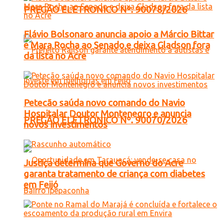
PREGÃO ELETRONICO Nº. 90078/2026
Flávio Bolsonaro anuncia apoio a Márcio Bittar
e Mara Rocha ao Senado e deixa Gladson fora
da lista no Acre
Petecão saúda novo comando do Navio
Hospitalar Doutor Montenegro e anuncia
PREGÃO ELETRONICO Nº. 90070/2026
novos investimentos
Justiça determina que Governo do Acre
garanta tratamento de criança com diabetes
em Feijó