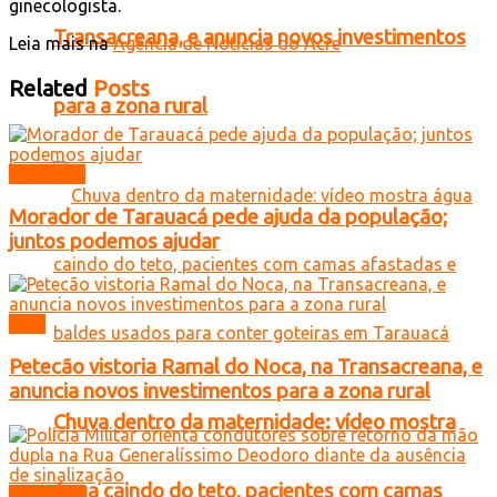
ginecologista.
Transacreana, e anuncia novos investimentos
Leia mais na
Agência de Notícias do Acre
Related
Posts
para a zona rural
Tarauacá
Morador de Tarauacá pede ajuda da população;
juntos podemos ajudar
Acre
Petecão vistoria Ramal do Noca, na Transacreana, e
anuncia novos investimentos para a zona rural
Chuva dentro da maternidade: vídeo mostra
água caindo do teto, pacientes com camas
Tarauacá