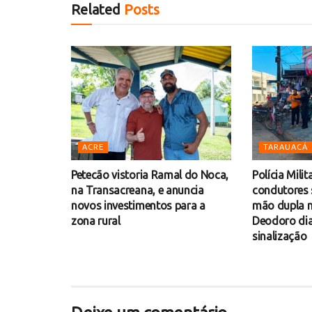
Related
Posts
ACRE
TARAUACÁ
Petecão vistoria Ramal do Noca,
Polícia Milit
na Transacreana, e anuncia
condutores 
novos investimentos para a
mão dupla n
zona rural
Deodoro dia
sinalização