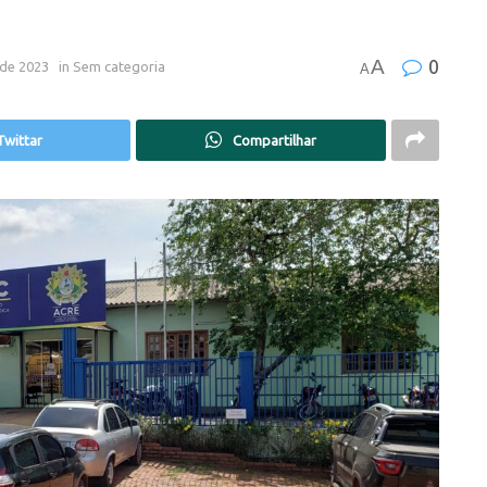
A
0
 de 2023
in
Sem categoria
A
Twittar
Compartilhar