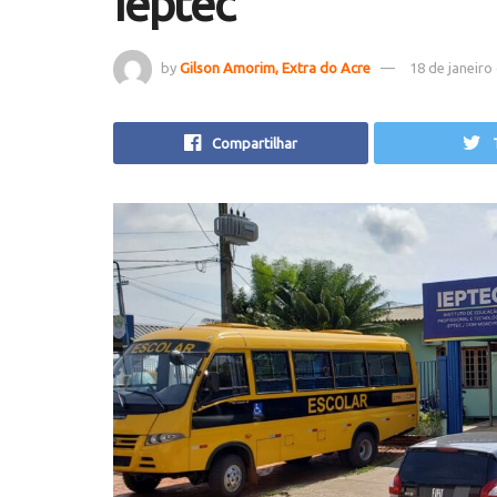
Ieptec
by
Gilson Amorim, Extra do Acre
18 de janeiro
Compartilhar