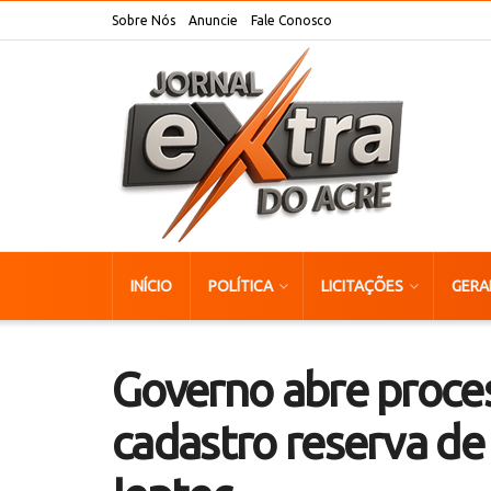
Sobre Nós
Anuncie
Fale Conosco
INÍCIO
POLÍTICA
LICITAÇÕES
GERA
Governo abre proces
cadastro reserva de