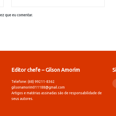
vez que eu comentar.
Editor chefe – Gilson Amorim
S
Telefone: (68) 99211-8362
gilsonamorim011188@gmail.com
Artigos e matérias assinadas são de responsabilidade de
seus autores.