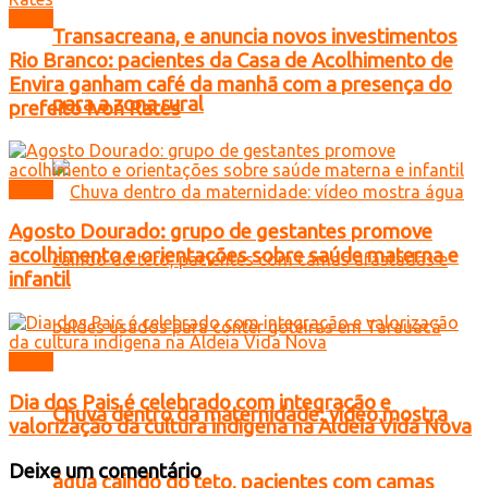
Brasil
Transacreana, e anuncia novos investimentos
Rio Branco: pacientes da Casa de Acolhimento de
Envira ganham café da manhã com a presença do
para a zona rural
prefeito Ivon Rates
Brasil
Agosto Dourado: grupo de gestantes promove
acolhimento e orientações sobre saúde materna e
infantil
Brasil
Dia dos Pais é celebrado com integração e
Chuva dentro da maternidade: vídeo mostra
valorização da cultura indígena na Aldeia Vida Nova
Deixe um comentário
água caindo do teto, pacientes com camas