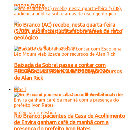
90075/2026
Rio Branco (AC) recebe, nesta quarta-feira
(5/08), audiência pública sobre áreas de risco
geológico
Baixada da Sobral passa a contar com
PREGÃO ELETRONICO Nº 90080/2026
Escolinha Léo Moura viabilizada por recursos
de Alan Rick
Brasil
Rio Branco: pacientes da Casa de Acolhimento
de Envira ganham café da manhã com a
presença do prefeito Ivon Rates