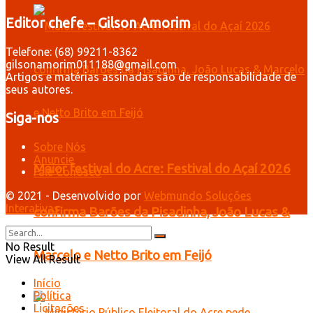
Editor chefe – Gilson Amorim
Telefone: (68) 99211-8362
gilsonamorim011188@gmail.com
Artigos e matérias assinadas são de responsabilidade de
seus autores.
Siga-nos
Sobre Nós
Anuncie
Maior festival do Acre: Festival do Açaí 2026
Fale Conosco
© 2021 - Desenvolvido por
Webmundo Soluções
Interativas
confirma Barões da Pisadinha, João Lucas &
No Result
Marcelo e Netto Brito em Feijó
View All Result
Início
Política
Licitações