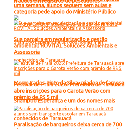
fraudes em registros de pescadores
uma semana, alunos seguem sem aulas e
categoria pede apoio do Ministério Público
Sua parceira em regularização e gestão
ambiental: ROVITAL Soluções Ambientais e
Assessoria
Morre Carlos Pinto da Silva, criador do famoso
Festival de Praia 2026: Prefeitura de Tarauacá
abre inscrições para o Garota Verão com
prêmio de R$ 5 mil
Shampoo Esperança e um dos nomes mais
conhecidos de Tarauacá
Paralisação de barqueiros deixa cerca de 700