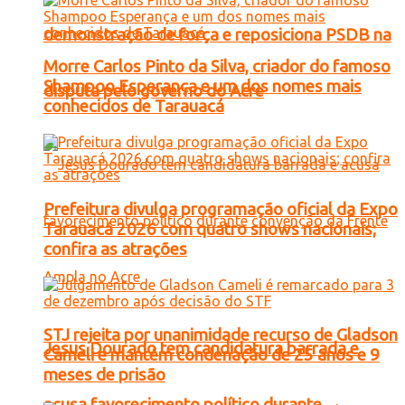
demonstração de força e reposiciona PSDB na
Morre Carlos Pinto da Silva, criador do famoso
Shampoo Esperança e um dos nomes mais
disputa pelo governo do Acre
conhecidos de Tarauacá
Prefeitura divulga programação oficial da Expo
Tarauacá 2026 com quatro shows nacionais;
confira as atrações
STJ rejeita por unanimidade recurso de Gladson
Jesus Dourado tem candidatura barrada e
Cameli e mantém condenação de 25 anos e 9
meses de prisão
acusa favorecimento político durante