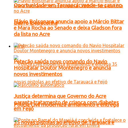
Oportunidade em Tarauacá: vende-se casa no
Flávio Bolsonaro anuncia apoio a Márcio Bittar
Bairro Ipepaconha
e Mara Rocha ao Senado e deixa Gladson fora
da lista no Acre
Geral
Petecão saúda novo comando do Navio
Hospitalar Doutor Montenegro e anuncia
novos investimentos
Justiça determina que Governo do Acre
garanta tratamento de criança com diabetes
Polícia Civil moderniza armamento e entrega
em Feijó
35 novas pistolas ao efetivo de Tarauacá e