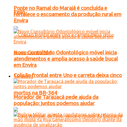
Ponte no Ramal do Marajá é concluída e
Feijó
fortalece o escoamento da produção rural em
Envira
Novo Consultório Odontológico móvel inicia
atendimentos e amplia acesso à saúde bucal
em Envira
Colisão frontal entre Uno e carreta deixa cinco
Tarauacá
mortos na BR-364
Morador de Tarauacá pede ajuda da
população; juntos podemos ajudar