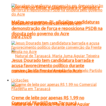
Com Márcio Bittar e Gladson para o Senado e
Mailza ao governo, PL oficializa candidaturas
Bocalom transforma convenção em
demonstração de força e reposiciona PSDB na
disputa pelo governo do Acre
para 2026
Jesus Dourado tem candidatura barrada e
acusa favorecimento político durante
convenção da Frente Ampla no Acre
Licitações
Creme de leite por apenas R$ 1,99 no
Comercial Filadélfia em Tarauacá
Natural de Tarauacá, Maria Juma Aguiar