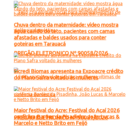
Chuva dentro da maternidade: vídeo mostra
água caindo do teto, pacientes com camas
afastadas e baldes usados para conter
goteiras em Tarauacá
PREGÃO ELETRONICO Nº 90058/2026
Sicredi Biomas apresenta na Expoacre crédito
do Plano Safra voltado às mulheres
Maior festival do Acre: Festival do Açaí 2026
confirma Barões da Pisadinha, João Lucas &
PREGÃO ELETRONICO Nº 90081/2026
Marcelo e Netto Brito em Feijó