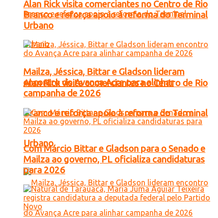
Alan Rick visita comerciantes no Centro de Rio
Branco e reforça apoio à reforma do Terminal
Urbano
Mailza, Jéssica, Bittar e Gladson lideram
encontro do Avança Acre para alinhar
Alan Rick visita comerciantes no Centro de Rio
campanha de 2026
Branco e reforça apoio à reforma do Terminal
Urbano
Com Márcio Bittar e Gladson para o Senado e
Mailza ao governo, PL oficializa candidaturas
para 2026