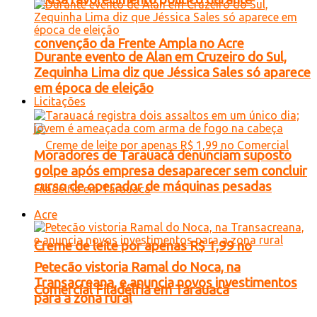
convenção da Frente Ampla no Acre
Durante evento de Alan em Cruzeiro do Sul,
Zequinha Lima diz que Jéssica Sales só aparece
em época de eleição
Licitações
Moradores de Tarauacá denunciam suposto
golpe após empresa desaparecer sem concluir
curso de operador de máquinas pesadas
Acre
Creme de leite por apenas R$ 1,99 no
Petecão vistoria Ramal do Noca, na
Transacreana, e anuncia novos investimentos
Comercial Filadélfia em Tarauacá
para a zona rural