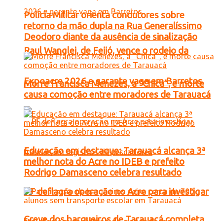
Polícia Militar orienta condutores sobre
retorno da mão dupla na Rua Generalíssimo
Deodoro diante da ausência de sinalização
Raul Wanglei, de Feijó, vence o rodeio da
Expoacre 2026 e garante vaga em Barretos
Morre Francisca Menezes, a “Chica”, e morte
causa comoção entre moradores de Tarauacá
Educação em destaque: Tarauacá alcança 3ª
melhor nota do Acre no IDEB e prefeito
Rodrigo Damasceno celebra resultado
PF deflagra operação no Acre para investigar
Greve dos barqueiros de Tarauacá completa