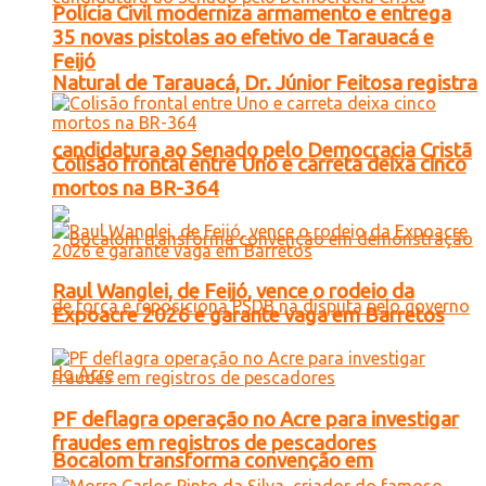
Polícia Civil moderniza armamento e entrega
35 novas pistolas ao efetivo de Tarauacá e
Feijó
Natural de Tarauacá, Dr. Júnior Feitosa registra
candidatura ao Senado pelo Democracia Cristã
Colisão frontal entre Uno e carreta deixa cinco
mortos na BR-364
Raul Wanglei, de Feijó, vence o rodeio da
Expoacre 2026 e garante vaga em Barretos
PF deflagra operação no Acre para investigar
fraudes em registros de pescadores
Bocalom transforma convenção em