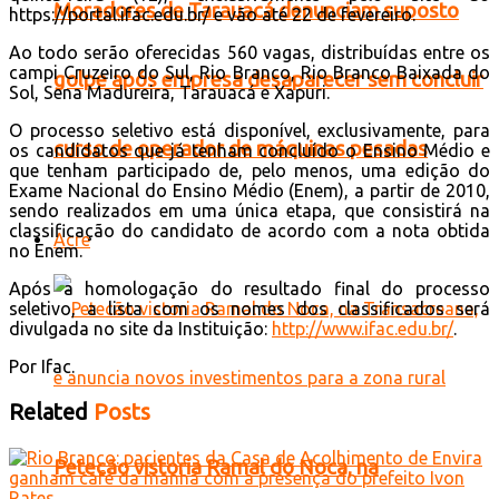
Moradores de Tarauacá denunciam suposto
https://portal.ifac.edu.br/ e vão até 22 de fevereiro.
Ao todo serão oferecidas 560 vagas, distribuídas entre os
campi Cruzeiro do Sul, Rio Branco, Rio Branco Baixada do
golpe após empresa desaparecer sem concluir
Sol, Sena Madureira, Tarauacá e Xapuri.
O processo seletivo está disponível, exclusivamente, para
curso de operador de máquinas pesadas
os candidatos que já tenham concluído o Ensino Médio e
que tenham participado de, pelo menos, uma edição do
Exame Nacional do Ensino Médio (Enem), a partir de 2010,
sendo realizados em uma única etapa, que consistirá na
classificação do candidato de acordo com a nota obtida
Acre
no Enem.
Após a homologação do resultado final do processo
seletivo, a lista com os nomes dos classificados será
divulgada no site da Instituição:
http://www.ifac.edu.br/
.
Por Ifac.
Related
Posts
Petecão vistoria Ramal do Noca, na