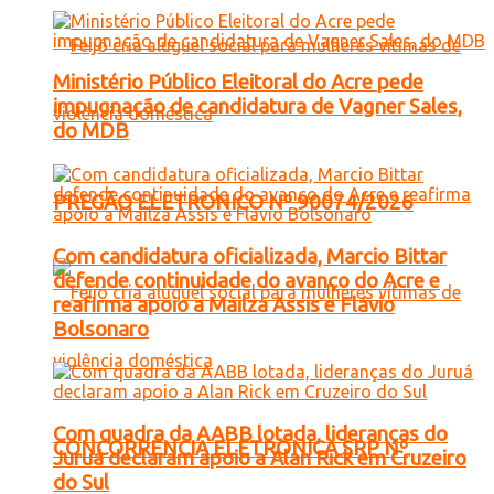
Ministério Público Eleitoral do Acre pede
impugnação de candidatura de Vagner Sales,
do MDB
PREGÃO ELETRONICO Nº 90074/2026
Com candidatura oficializada, Marcio Bittar
defende continuidade do avanço do Acre e
reafirma apoio a Mailza Assis e Flávio
Bolsonaro
Com quadra da AABB lotada, lideranças do
CONCORRENCIA ELETRONICA SRP Nº
Juruá declaram apoio a Alan Rick em Cruzeiro
do Sul