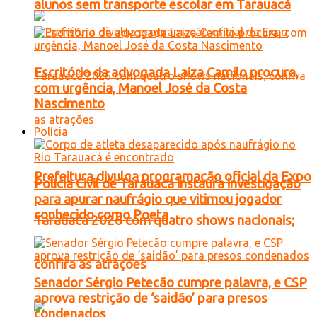
alunos sem transporte escolar em Tarauacá
Escritório da advogada Laiza Camilo procura,
com urgência, Manoel José da Costa
Nascimento
Polícia
Prefeitura divulga programação oficial da Expo
Polícia Civil de Tarauacá instaura investigação
para apurar naufrágio que vitimou jogador
conhecido como Poeta
Tarauacá 2026 com quatro shows nacionais;
confira as atrações
Senador Sérgio Petecão cumpre palavra, e CSP
aprova restrição de ‘saidão’ para presos
condenados