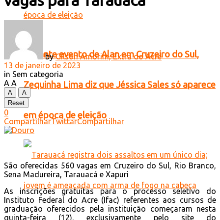
vagas para Tarauacá
Durante evento de Alan em Cruzeiro do Sul,
by
Gilson Amorim, Extra do Acre
13 de janeiro de 2023
in
Sem categoria
A
A
Zequinha Lima diz que Jéssica Sales só aparece
A
A
Reset
0
em época de eleição
Compartilhar
Twittar
Compartilhar
São oferecidas 560 vagas em Cruzeiro do Sul, Rio Branco,
Sena Madureira, Tarauacá e Xapuri
As inscrições gratuitas para o processo seletivo do
Instituto Federal do Acre (Ifac) referentes aos cursos de
graduação oferecidos pela instituição começaram nesta
quinta-feira (12), exclusivamente pelo site do