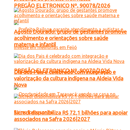
PREGÃO ELETRONICO Nº. 90078/2026
Agosto Dourado: grupo de gestantes promove
acolhimento e orientações sobre saúde
materna e infantil
PREGÃO ELETRONICO Nº. 90070/2026
Dia dos Pais é celebrado com integração e
valorização da cultura indígena na Aldeia Vida
Nova
Sicredi disponibiliza R$ 72,1 bilhões para apoiar
associados na Safra 2026|2027