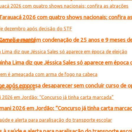
 Tarauacá 2026 com quatro shows nacionais; confira a
n Cameli e mantém condenação de 25 anos e 9 meses de
inha Lima diz que Jéssica Sales só aparece em época 
e após empresa desaparecer sem concluir curso de 
ani 2026 em Jordão: “Concurso já tinha carta marca
 à saúde e alerta para paralisação do transporte esco