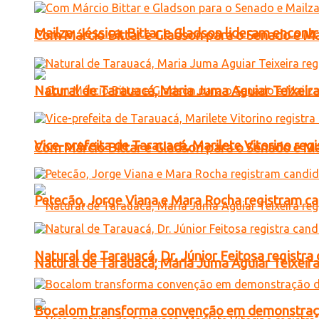
Mailza, Jéssica, Bittar e Gladson lideram encon
Com Márcio Bittar e Gladson para o Senado e Mai
Natural de Tarauacá, Maria Juma Aguiar Teixeira
Vice-prefeita de Tarauacá, Marilete Vitorino re
Com Márcio Bittar e Gladson para o Senado e Mai
Petecão, Jorge Viana e Mara Rocha registram c
Natural de Tarauacá, Dr. Júnior Feitosa registr
Natural de Tarauacá, Maria Juma Aguiar Teixeira
Bocalom transforma convenção em demonstração