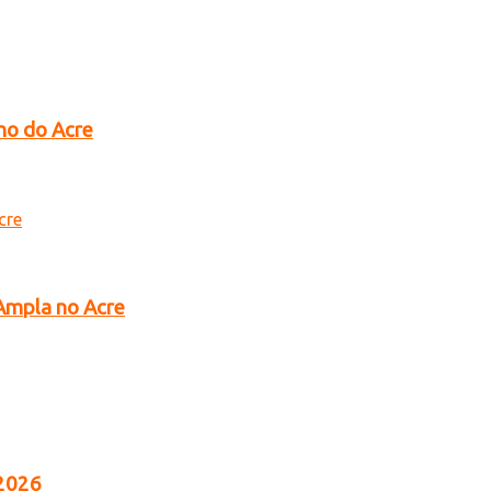
no do Acre
 Ampla no Acre
 2026