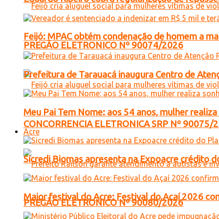
Feijó: MPAC obtém condenação de homem a mais 
PREGÃO ELETRONICO Nº 90074/2026
Prefeitura de Tarauacá inaugura Centro de Atenç
Meu Pai Tem Nome: aos 54 anos, mulher realiza 
CONCORRENCIA ELETRONICA SRP Nº 90075/
Acre
Sicredi Biomas apresenta na Expoacre crédito d
Maior festival do Acre: Festival do Açaí 2026 c
PREGÃO ELETRONICO Nº 90080/2026