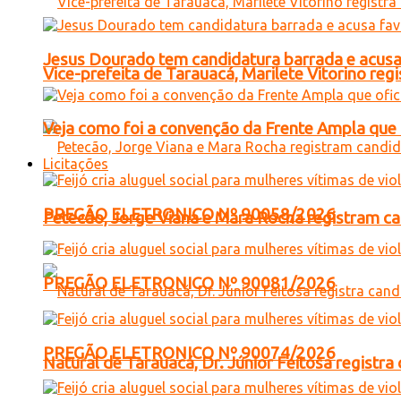
Jesus Dourado tem candidatura barrada e acusa
Vice-prefeita de Tarauacá, Marilete Vitorino re
Veja como foi a convenção da Frente Ampla que 
Licitações
PREGÃO ELETRONICO Nº 90058/2026
Petecão, Jorge Viana e Mara Rocha registram c
PREGÃO ELETRONICO Nº 90081/2026
PREGÃO ELETRONICO Nº 90074/2026
Natural de Tarauacá, Dr. Júnior Feitosa registr