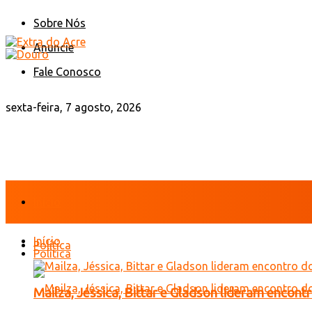
Sobre Nós
Anuncie
Fale Conosco
sexta-feira, 7 agosto, 2026
Início
Início
Política
Política
Mailza, Jéssica, Bittar e Gladson lideram encon