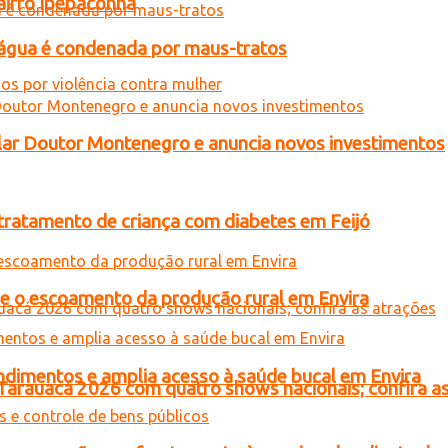
airro Ipepaconha
d’água é condenada por maus-tratos
ar Doutor Montenegro e anuncia novos investimentos
tratamento de criança com diabetes em Feijó
ce o escoamento da produção rural em Envira
ndimentos e amplia acesso à saúde bucal em Envira
 Tarauacá 2026 com quatro shows nacionais; confira a