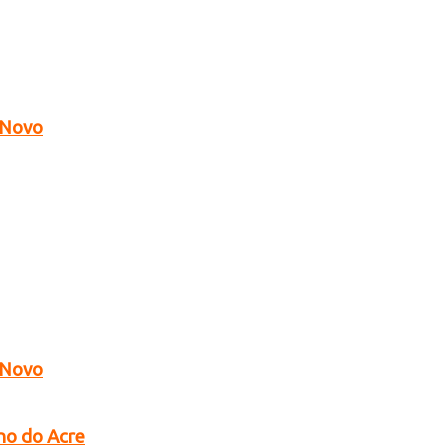
o Novo
o Novo
no do Acre