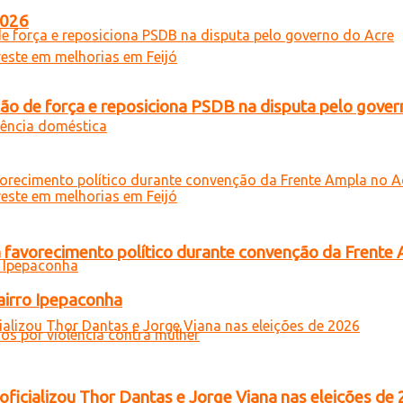
2026
 de força e reposiciona PSDB na disputa pelo gover
 favorecimento político durante convenção da Frente
airro Ipepaconha
oficializou Thor Dantas e Jorge Viana nas eleições de