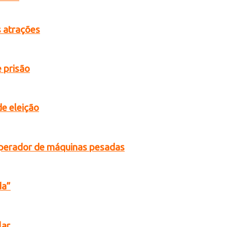
s atrações
 prisão
de eleição
operador de máquinas pesadas
da”
lar