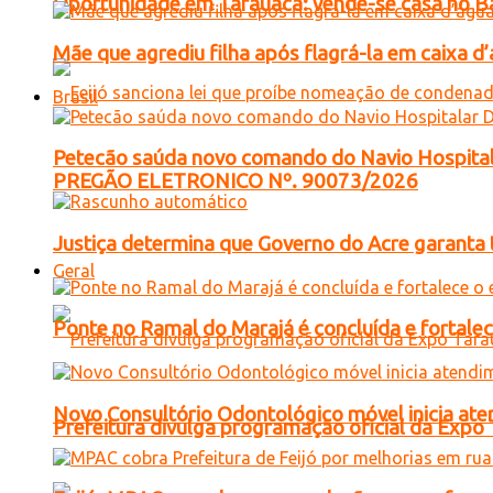
Oportunidade em Tarauacá: vende-se casa no B
Mãe que agrediu filha após flagrá-la em caixa 
Brasil
Petecão saúda novo comando do Navio Hospital
PREGÃO ELETRONICO Nº. 90073/2026
Justiça determina que Governo do Acre garanta 
Geral
Ponte no Ramal do Marajá é concluída e fortale
Novo Consultório Odontológico móvel inicia ate
Prefeitura divulga programação oficial da Expo