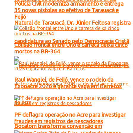
Polícia Civil moderniza armamento e entrega
35 novas pistolas ao efetivo de Tarauacá e
Feijó
Natural de Tarauacá, Dr. Júnior Feitosa registra
candidatura ao Senado pelo Democracia Cristã
Colisão frontal entre Uno e carreta deixa cinco
mortos na BR-364
Raul Wanglei, de Feijó, vence o rodeio da
Expoacre 2026 e garante vaga em Barretos
PF deflagra operação no Acre para investigar
fraudes em registros de pescadores
Bocalom transforma convenção em