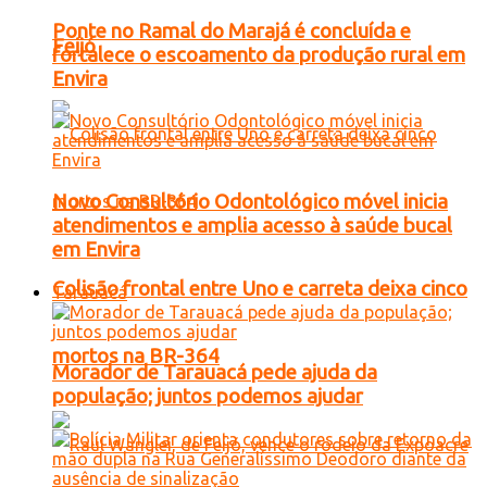
Ponte no Ramal do Marajá é concluída e
Feijó
fortalece o escoamento da produção rural em
Envira
Novo Consultório Odontológico móvel inicia
atendimentos e amplia acesso à saúde bucal
em Envira
Colisão frontal entre Uno e carreta deixa cinco
Tarauacá
mortos na BR-364
Morador de Tarauacá pede ajuda da
população; juntos podemos ajudar