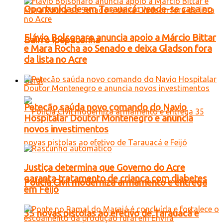
Oportunidade em Tarauacá: vende-se casa no
Flávio Bolsonaro anuncia apoio a Márcio Bittar
Bairro Ipepaconha
e Mara Rocha ao Senado e deixa Gladson fora
da lista no Acre
Geral
Petecão saúda novo comando do Navio
Hospitalar Doutor Montenegro e anuncia
novos investimentos
Justiça determina que Governo do Acre
garanta tratamento de criança com diabetes
Polícia Civil moderniza armamento e entrega
em Feijó
35 novas pistolas ao efetivo de Tarauacá e