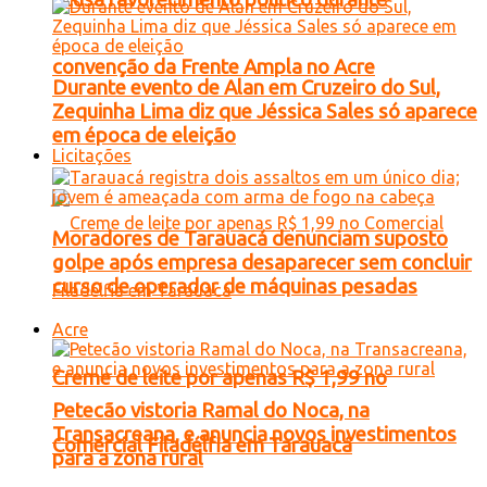
convenção da Frente Ampla no Acre
Durante evento de Alan em Cruzeiro do Sul,
Zequinha Lima diz que Jéssica Sales só aparece
em época de eleição
Licitações
Moradores de Tarauacá denunciam suposto
golpe após empresa desaparecer sem concluir
curso de operador de máquinas pesadas
Acre
Creme de leite por apenas R$ 1,99 no
Petecão vistoria Ramal do Noca, na
Transacreana, e anuncia novos investimentos
Comercial Filadélfia em Tarauacá
para a zona rural