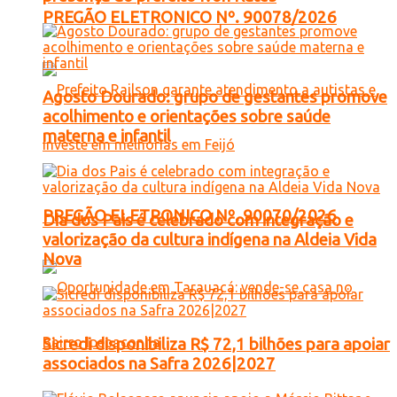
PREGÃO ELETRONICO Nº. 90078/2026
Agosto Dourado: grupo de gestantes promove
acolhimento e orientações sobre saúde
materna e infantil
PREGÃO ELETRONICO Nº. 90070/2026
Dia dos Pais é celebrado com integração e
valorização da cultura indígena na Aldeia Vida
Nova
Sicredi disponibiliza R$ 72,1 bilhões para apoiar
associados na Safra 2026|2027