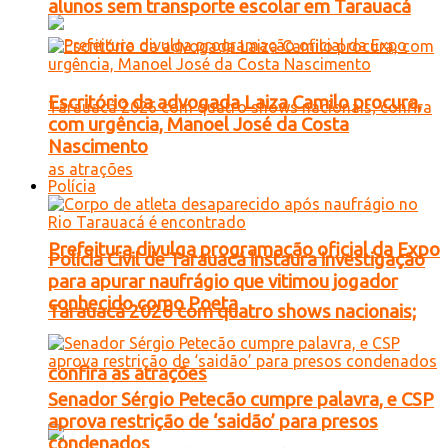
alunos sem transporte escolar em Tarauacá
Escritório da advogada Laiza Camilo procura,
com urgência, Manoel José da Costa
Nascimento
Polícia
Prefeitura divulga programação oficial da Expo
Polícia Civil de Tarauacá instaura investigação
para apurar naufrágio que vitimou jogador
conhecido como Poeta
Tarauacá 2026 com quatro shows nacionais;
confira as atrações
Senador Sérgio Petecão cumpre palavra, e CSP
aprova restrição de ‘saidão’ para presos
condenados