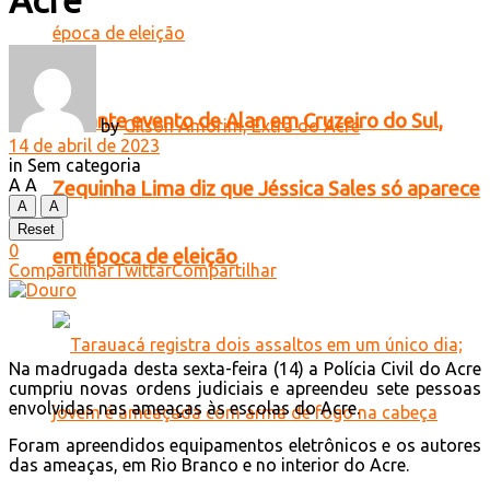
Acre
Durante evento de Alan em Cruzeiro do Sul,
by
Gilson Amorim, Extra do Acre
14 de abril de 2023
in
Sem categoria
A
A
Zequinha Lima diz que Jéssica Sales só aparece
A
A
Reset
0
em época de eleição
Compartilhar
Twittar
Compartilhar
Na madrugada desta sexta-feira (14) a Polícia Civil do Acre
cumpriu novas ordens judiciais e apreendeu sete pessoas
envolvidas nas ameaças às escolas do Acre.
Foram apreendidos equipamentos eletrônicos e os autores
das ameaças, em Rio Branco e no interior do Acre.