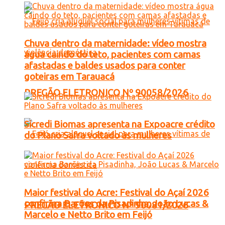
Chuva dentro da maternidade: vídeo mostra
água caindo do teto, pacientes com camas
afastadas e baldes usados para conter
goteiras em Tarauacá
PREGÃO ELETRONICO Nº 90058/2026
Sicredi Biomas apresenta na Expoacre crédito
do Plano Safra voltado às mulheres
Maior festival do Acre: Festival do Açaí 2026
confirma Barões da Pisadinha, João Lucas &
PREGÃO ELETRONICO Nº 90081/2026
Marcelo e Netto Brito em Feijó