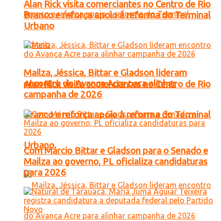
Alan Rick visita comerciantes no Centro de Rio
Branco e reforça apoio à reforma do Terminal
Urbano
Mailza, Jéssica, Bittar e Gladson lideram
encontro do Avança Acre para alinhar
Alan Rick visita comerciantes no Centro de Rio
campanha de 2026
Branco e reforça apoio à reforma do Terminal
Urbano
Com Márcio Bittar e Gladson para o Senado e
Mailza ao governo, PL oficializa candidaturas
para 2026