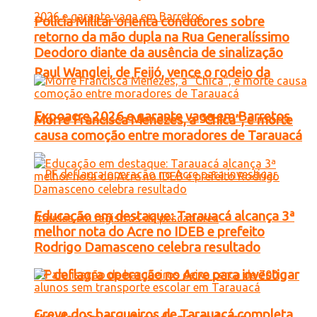
Polícia Militar orienta condutores sobre
retorno da mão dupla na Rua Generalíssimo
Deodoro diante da ausência de sinalização
Raul Wanglei, de Feijó, vence o rodeio da
Expoacre 2026 e garante vaga em Barretos
Morre Francisca Menezes, a “Chica”, e morte
causa comoção entre moradores de Tarauacá
Educação em destaque: Tarauacá alcança 3ª
melhor nota do Acre no IDEB e prefeito
Rodrigo Damasceno celebra resultado
PF deflagra operação no Acre para investigar
Greve dos barqueiros de Tarauacá completa