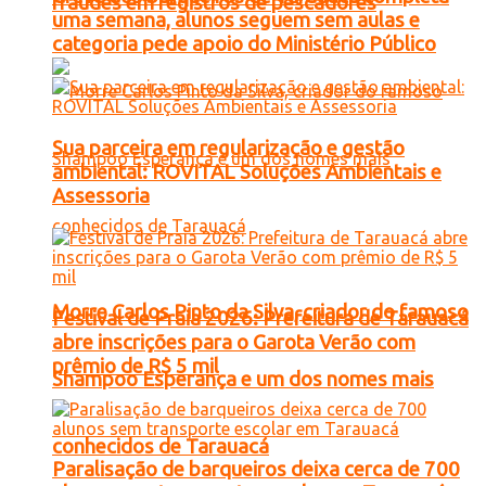
fraudes em registros de pescadores
uma semana, alunos seguem sem aulas e
categoria pede apoio do Ministério Público
Sua parceira em regularização e gestão
ambiental: ROVITAL Soluções Ambientais e
Assessoria
Morre Carlos Pinto da Silva, criador do famoso
Festival de Praia 2026: Prefeitura de Tarauacá
abre inscrições para o Garota Verão com
prêmio de R$ 5 mil
Shampoo Esperança e um dos nomes mais
conhecidos de Tarauacá
Paralisação de barqueiros deixa cerca de 700