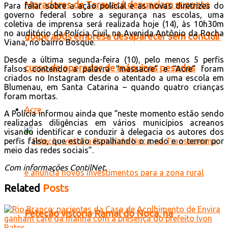
Moradores de Tarauacá denunciam suposto
Para falar sobre a ação policial e as novas diretrizes do
governo federal sobre a segurança nas escolas, uma
coletiva de imprensa será realizada hoje (14), às 10h30m
no auditório da Polícia Civil, na Avenida Antônio da Rocha
golpe após empresa desaparecer sem concluir
Viana, no bairro Bosque.
Desde a última segunda-feira (10), pelo menos 5 perfis
curso de operador de máquinas pesadas
falsos contendo a palavra “massacre” e “Acre” foram
criados no Instagram desde o atentado a uma escola em
Blumenau, em Santa Catarina – quando quatro crianças
foram mortas.
Acre
A Polícia informou ainda que “neste momento estão sendo
realizadas diligências em vários municípios acreanos
visando identificar e conduzir à delegacia os autores dos
perfis falso, que estão espalhando o medo e o terror por
meio das redes sociais”.
Com informações ContilNet.
Related
Posts
Petecão vistoria Ramal do Noca, na