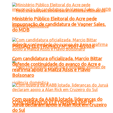
Ministério Público Eleitoral do Acre pede
impugnação de candidatura de Vagner Sales,
do MDB
PREGÃO ELETRONICO Nº 90074/2026
Com candidatura oficializada, Marcio Bittar
defende continuidade do avanço do Acre e
reafirma apoio a Mailza Assis e Flávio
Bolsonaro
Com quadra da AABB lotada, lideranças do
CONCORRENCIA ELETRONICA SRP Nº
Juruá declaram apoio a Alan Rick em Cruzeiro
do Sul