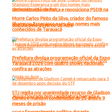
demonstração de força e reposiciona PSDB na
Morre Carlos Pinto da Silva, criador do famoso
Shampoo Esperança e um dos nomes mais
disputa pelo governo do Acre
conhecidos de Tarauacá
Prefeitura divulga programação oficial da Expo
Tarauacá 2026 com quatro shows nacionais;
confira as atrações
STJ rejeita por unanimidade recurso de Gladson
Jesus Dourado tem candidatura barrada e
Cameli e mantém condenação de 25 anos e 9
meses de prisão
acusa favorecimento político durante