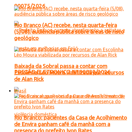
90075/2026
Rio Branco (AC) recebe, nesta quarta-feira
(5/08), audiência pública sobre áreas de risco
geológico
Baixada da Sobral passa a contar com
PREGÃO ELETRONICO Nº 90080/2026
Escolinha Léo Moura viabilizada por recursos
de Alan Rick
Brasil
Rio Branco: pacientes da Casa de Acolhimento
de Envira ganham café da manhã com a
presença do prefeito Ivon Rates