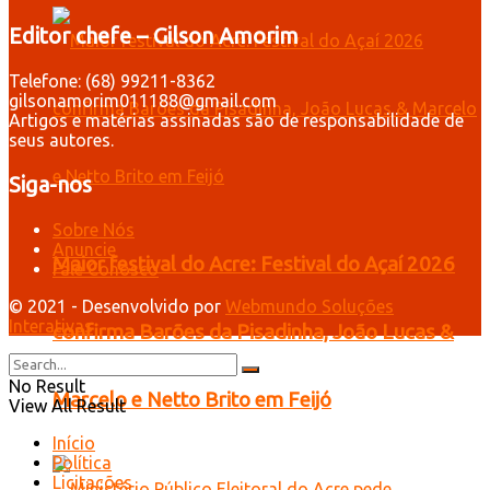
Editor chefe – Gilson Amorim
Telefone: (68) 99211-8362
gilsonamorim011188@gmail.com
Artigos e matérias assinadas são de responsabilidade de
seus autores.
Siga-nos
Sobre Nós
Anuncie
Maior festival do Acre: Festival do Açaí 2026
Fale Conosco
© 2021 - Desenvolvido por
Webmundo Soluções
Interativas
confirma Barões da Pisadinha, João Lucas &
No Result
Marcelo e Netto Brito em Feijó
View All Result
Início
Política
Licitações