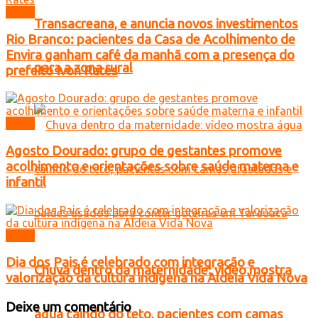
Brasil
Transacreana, e anuncia novos investimentos
Rio Branco: pacientes da Casa de Acolhimento de
Envira ganham café da manhã com a presença do
para a zona rural
prefeito Ivon Rates
Brasil
Agosto Dourado: grupo de gestantes promove
acolhimento e orientações sobre saúde materna e
infantil
Brasil
Dia dos Pais é celebrado com integração e
Chuva dentro da maternidade: vídeo mostra
valorização da cultura indígena na Aldeia Vida Nova
Deixe um comentário
água caindo do teto, pacientes com camas