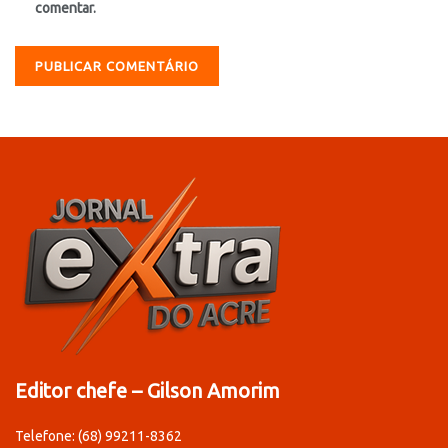
comentar.
Editor chefe – Gilson Amorim
Telefone: (68) 99211-8362