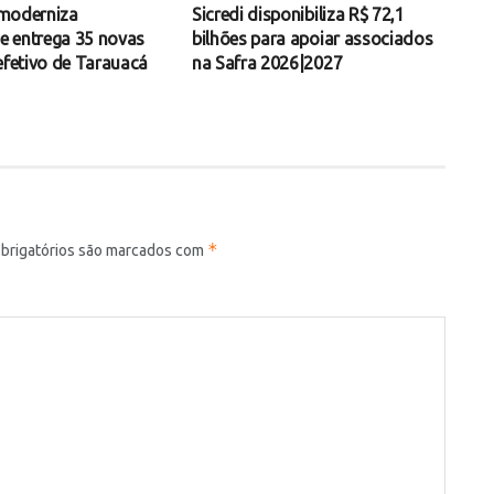
l moderniza
Sicredi disponibiliza R$ 72,1
 entrega 35 novas
bilhões para apoiar associados
efetivo de Tarauacá
na Safra 2026|2027
*
brigatórios são marcados com