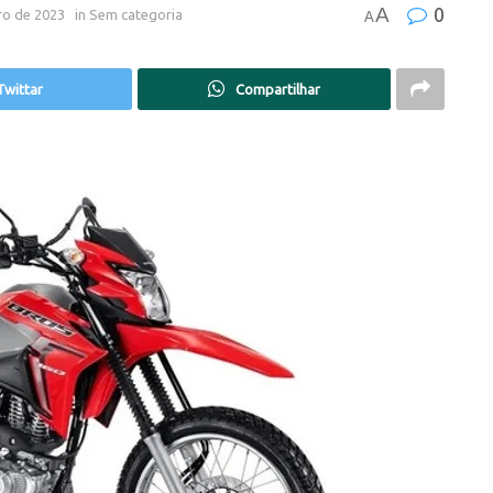
A
0
ro de 2023
in
Sem categoria
A
Twittar
Compartilhar