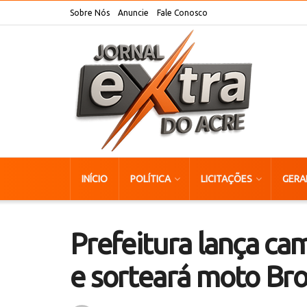
Sobre Nós
Anuncie
Fale Conosco
INÍCIO
POLÍTICA
LICITAÇÕES
GERA
Prefeitura lança c
e sorteará moto Br