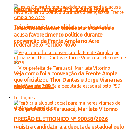
Natural de Tarauacá, Maria Juma Aguiar
Teixeira registra candidatura a deputada
Jesus Dourado tem candidatura barrada e
acusa favorecimento político durante
convenção da Frente Ampla no Acre
federal pelo Partido Novo
Veja como foi a convenção da Frente Ampla
que oficializou Thor Dantas e Jorge Viana nas
eleições de 2026
Licitações
Vice-prefeita de Tarauacá, Marilete Vitorino
PREGÃO ELETRONICO Nº 90058/2026
registra candidatura a deputada estadual pelo