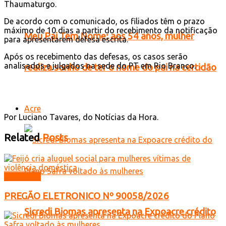
Thaumaturgo.
De acordo com o comunicado, os filiados têm o prazo
máximo de 10 dias a partir do recebimento da notificação
Meu Pai Tem Nome: aos 54 anos, mulher
para apresentarem defesa escrita.
Após os recebimento das defesas, os casos serão
analisados e julgados na sede do PT em Rio Branco.
realiza sonho de ter o nome do pai na certidão
Acre
Por
Luciano Tavares, do Notícias da Hora.
Related
Posts
Licitações
PREGÃO ELETRONICO Nº 90058/2026
Sicredi Biomas apresenta na Expoacre crédito