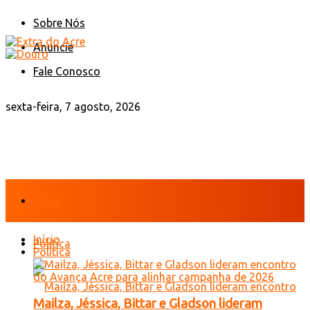
Sobre Nós
Anuncie
Fale Conosco
sexta-feira, 7 agosto, 2026
Início
Início
Política
Política
Mailza, Jéssica, Bittar e Gladson lideram