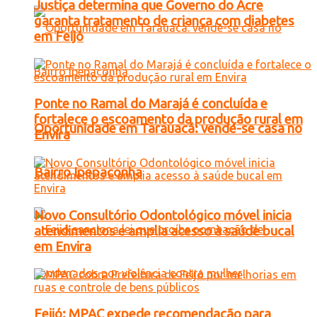
Justiça determina que Governo do Acre
garanta tratamento de criança com diabetes
em Feijó
Ponte no Ramal do Marajá é concluída e
fortalece o escoamento da produção rural em
Oportunidade em Tarauacá: vende-se casa no
Envira
Bairro Ipepaconha
Novo Consultório Odontológico móvel inicia
atendimentos e amplia acesso à saúde bucal
em Envira
Feijó: MPAC expede recomendação para