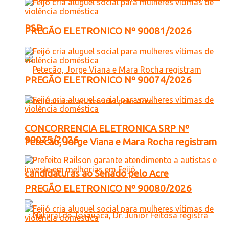
PSD
PREGÃO ELETRONICO Nº 90081/2026
PREGÃO ELETRONICO Nº 90074/2026
CONCORRENCIA ELETRONICA SRP Nº
90075/2026
Petecão, Jorge Viana e Mara Rocha registram
candidaturas ao Senado pelo Acre
PREGÃO ELETRONICO Nº 90080/2026