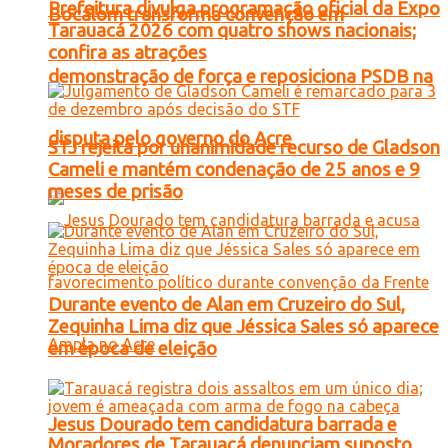
Prefeitura divulga programação oficial da Expo
Bocalom transforma convenção em
Tarauacá 2026 com quatro shows nacionais;
confira as atrações
demonstração de força e reposiciona PSDB na
disputa pelo governo do Acre
STJ rejeita por unanimidade recurso de Gladson
Cameli e mantém condenação de 25 anos e 9
meses de prisão
Durante evento de Alan em Cruzeiro do Sul,
Zequinha Lima diz que Jéssica Sales só aparece
em época de eleição
Jesus Dourado tem candidatura barrada e
Moradores de Tarauacá denunciam suposto