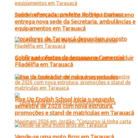
Saúde reforçada: prefeito Rodrigo Damasceno
entrega nova sede da Secretaria, ambulâncias e
equipamentos em Tarauacá
Moradores de Tarauacá denunciam suposto
Confira as ofertas da semana no Comercial
golpe após empresa desaparecer sem concluir
Filadélfia em Tarauacá
curso de operador de máquinas pesadas
Rise Up English School inicia o segundo
semestre de 2026 com nova estrutura,
promoções e stand de matrículas em Tarauacá
Vende-se uma moto Bros em Tarauacá