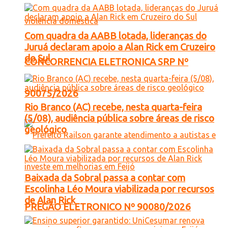
Com quadra da AABB lotada, lideranças do
Juruá declaram apoio a Alan Rick em Cruzeiro
do Sul
CONCORRENCIA ELETRONICA SRP Nº
90075/2026
Rio Branco (AC) recebe, nesta quarta-feira
(5/08), audiência pública sobre áreas de risco
geológico
Baixada da Sobral passa a contar com
Escolinha Léo Moura viabilizada por recursos
de Alan Rick
PREGÃO ELETRONICO Nº 90080/2026