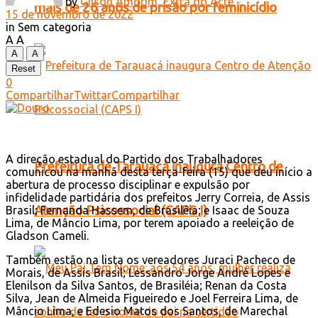
by
Gilson Amorim, Extra do Acre
mais de 26 anos de prisão por feminicídio
15 de novembro de 2022
in
Sem categoria
A
A
A
A
Reset
0
Compartilhar
Twittar
Compartilhar
A direção estadual do Partido dos Trabalhadores
Prefeitura de Tarauacá inaugura Centro de
comunicou na manhã desta terça-feira (15) que deu início a
abertura de processo disciplinar e expulsão por
infidelidade partidária dos prefeitos Jerry Correia, de Assis
Atenção Psicossocial (CAPS I)
Brasil; Fernanda Hassem, de Brasiléia; e Isaac de Souza
Lima, de Mâncio Lima, por terem apoiado a reeleição de
Gladson Cameli.
Também estão na lista os vereadores Juraci Pacheco de
Morais, de Assis Brasil; Lessandro Jorge André Lopes e
Elenilson da Silva Santos, de Brasiléia; Renan da Costa
Silva, Jean de Almeida Figueiredo e Joel Ferreira Lima, de
Mâncio Lima, e Edesio Matos dos Santos, de Marechal