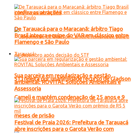
confira as atrações
De Tarauacá para o Maracanã: árbitro Tiago
Brasil integra equipe do VAR em clássico entre
Flamengo e São Paulo
Tarauacá
Sua parceira em regularização e gestão
STJ rejeita por unanimidade recurso de Gladson
ambiental: ROVITAL Soluções Ambientais e
Assessoria
Cameli e mantém condenação de 25 anos e 9
meses de prisão
Festival de Praia 2026: Prefeitura de Tarauacá
abre inscrições para o Garota Verão com