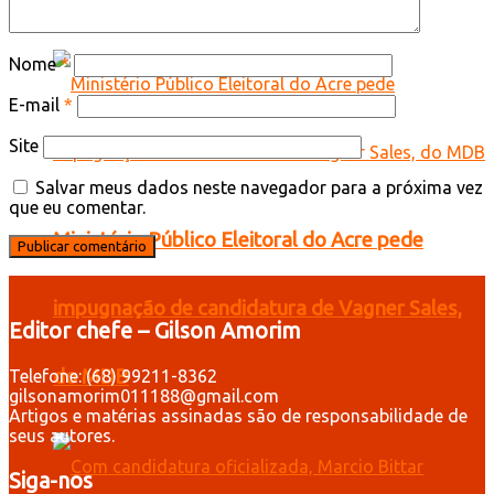
Nome
*
E-mail
*
Site
Salvar meus dados neste navegador para a próxima vez
que eu comentar.
Ministério Público Eleitoral do Acre pede
impugnação de candidatura de Vagner Sales,
Editor chefe – Gilson Amorim
do MDB
Telefone: (68) 99211-8362
gilsonamorim011188@gmail.com
Artigos e matérias assinadas são de responsabilidade de
seus autores.
Siga-nos