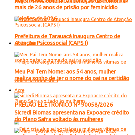
Feijó: MPAC obtém condenação de homem a
mais de 26 anos de prisão por feminicídio
eleições de 2026
Prefeitura de Tarauacá inaugura Centro de
Atenção Psicossocial (CAPS I)
Licitações
Meu Pai Tem Nome: aos 54 anos, mulher
realiza sonho de ter o nome do pai na certidão
Acre
PREGÃO ELETRONICO Nº 90058/2026
Sicredi Biomas apresenta na Expoacre crédito
do Plano Safra voltado às mulheres