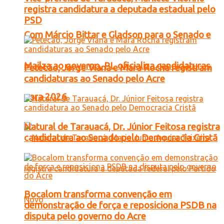
registra candidatura a deputada estadual pelo
PSD
Com Márcio Bittar e Gladson para o Senado e
Mailza ao governo, PL oficializa candidaturas
Petecão, Jorge Viana e Mara Rocha registram
candidaturas ao Senado pelo Acre
para 2026
Natural de Tarauacá, Dr. Júnior Feitosa registra
candidatura ao Senado pelo Democracia Cristã
Bocalom transforma convenção em
demonstração de força e reposiciona PSDB na
disputa pelo governo do Acre