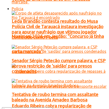
Polícia
Leda Brandão contesta resultado do Musa
Polícia Civil de Tarauacá instaura investigação
para apurar naufrágio que vitimou jogador
Maximani 2026 em Jordão: “Concurso já tinha
conhecido como Poeta
carta marcada”
Senador Sérgio Petecão cumpre palavra, e CSP
aprova restrição de ‘saidão’ para presos
condenados
Tentativa de roubo termina com assaltante
baleado na Avenida Amadeo Barbosa
Eduardo Ribeiro cobra regularização de