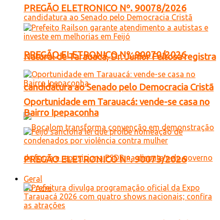
PREGÃO ELETRONICO Nº. 90078/2026
PREGÃO ELETRONICO Nº. 90070/2026
Natural de Tarauacá, Dr. Júnior Feitosa registra
candidatura ao Senado pelo Democracia Cristã
Oportunidade em Tarauacá: vende-se casa no
Bairro Ipepaconha
PREGÃO ELETRONICO Nº. 90073/2026
Geral