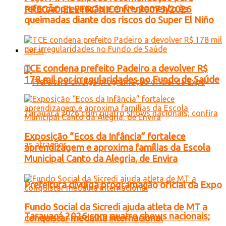
reforçar prevenção e enfrentamento às
PREGÃO ELETRONICO Nº. 90073/2026
queimadas diante dos riscos do Super El Niño
Geral
TCE condena prefeito Padeiro a devolver R$
178 mil por irregularidades no Fundo de Saúde
Exposição “Ecos da Infância” fortalece
aprendizagem e aproxima famílias da Escola
Municipal Canto da Alegria, de Envira
Prefeitura divulga programação oficial da Expo
Fundo Social da Sicredi ajuda atleta de MT a
Tarauacá 2026 com quatro shows nacionais;
conquistar medalha internacional