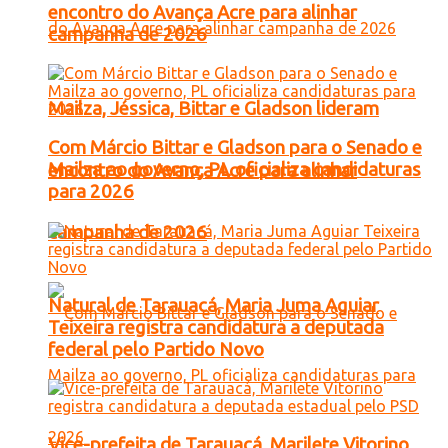
encontro do Avança Acre para alinhar
campanha de 2026
Mailza, Jéssica, Bittar e Gladson lideram
Com Márcio Bittar e Gladson para o Senado e
Mailza ao governo, PL oficializa candidaturas
encontro do Avança Acre para alinhar
para 2026
campanha de 2026
Natural de Tarauacá, Maria Juma Aguiar
Teixeira registra candidatura a deputada
federal pelo Partido Novo
Vice-prefeita de Tarauacá, Marilete Vitorino