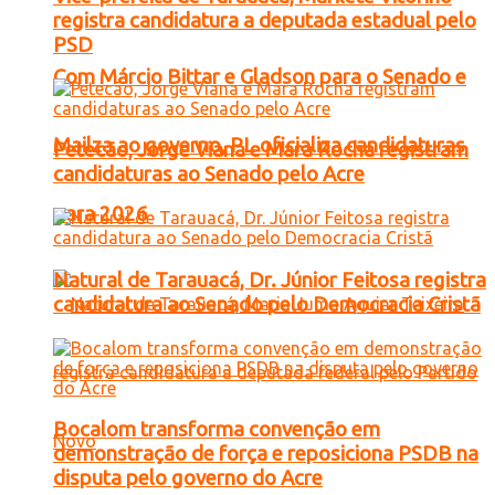
registra candidatura a deputada estadual pelo
PSD
Com Márcio Bittar e Gladson para o Senado e
Mailza ao governo, PL oficializa candidaturas
Petecão, Jorge Viana e Mara Rocha registram
candidaturas ao Senado pelo Acre
para 2026
Natural de Tarauacá, Dr. Júnior Feitosa registra
candidatura ao Senado pelo Democracia Cristã
Bocalom transforma convenção em
demonstração de força e reposiciona PSDB na
disputa pelo governo do Acre