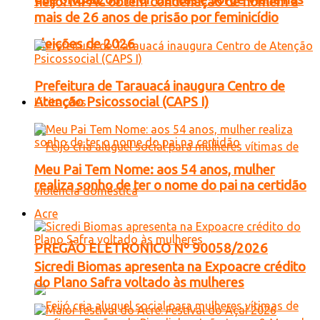
Feijó: MPAC obtém condenação de homem a
mais de 26 anos de prisão por feminicídio
eleições de 2026
Prefeitura de Tarauacá inaugura Centro de
Atenção Psicossocial (CAPS I)
Licitações
Meu Pai Tem Nome: aos 54 anos, mulher
realiza sonho de ter o nome do pai na certidão
Acre
PREGÃO ELETRONICO Nº 90058/2026
Sicredi Biomas apresenta na Expoacre crédito
do Plano Safra voltado às mulheres