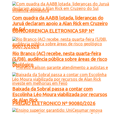
Com quadra da AABB lotada, lideranças do
Juruá declaram apoio a Alan Rick em Cruzeiro
do Sul
CONCORRENCIA ELETRONICA SRP Nº
90075/2026
Rio Branco (AC) recebe, nesta quarta-feira
(5/08), audiência pública sobre áreas de risco
geológico
Baixada da Sobral passa a contar com
Escolinha Léo Moura viabilizada por recursos
de Alan Rick
PREGÃO ELETRONICO Nº 90080/2026