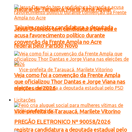
Natural de Tarauacá, Maria Juma Aguiar
Teixeira registra candidatura a deputada
Jesus Dourado tem candidatura barrada e
acusa favorecimento político durante
convenção da Frente Ampla no Acre
federal pelo Partido Novo
Veja como foi a convenção da Frente Ampla
que oficializou Thor Dantas e Jorge Viana nas
eleições de 2026
Licitações
Vice-prefeita de Tarauacá, Marilete Vitorino
PREGÃO ELETRONICO Nº 90058/2026
registra candidatura a deputada estadual pelo