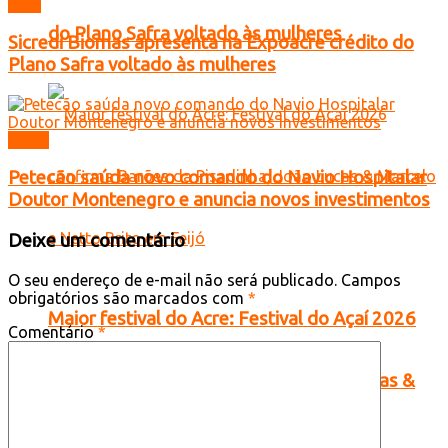
Acre
do Plano Safra voltado às mulheres
Sicredi Biomas apresenta na Expoacre crédito do
Plano Safra voltado às mulheres
Brasil
Petecão saúda novo comando do Navio Hospitalar
Doutor Montenegro e anuncia novos investimentos
Deixe um comentário
O seu endereço de e-mail não será publicado.
Campos
obrigatórios são marcados com
*
Maior festival do Acre: Festival do Açaí 2026
Comentário
*
confirma Barões da Pisadinha, João Lucas &
Marcelo e Netto Brito em Feijó