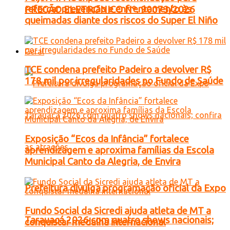
reforçar prevenção e enfrentamento às
PREGÃO ELETRONICO Nº. 90073/2026
queimadas diante dos riscos do Super El Niño
Geral
TCE condena prefeito Padeiro a devolver R$
178 mil por irregularidades no Fundo de Saúde
Exposição “Ecos da Infância” fortalece
aprendizagem e aproxima famílias da Escola
Municipal Canto da Alegria, de Envira
Prefeitura divulga programação oficial da Expo
Fundo Social da Sicredi ajuda atleta de MT a
Tarauacá 2026 com quatro shows nacionais;
conquistar medalha internacional