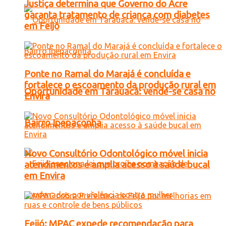
Justiça determina que Governo do Acre
garanta tratamento de criança com diabetes
em Feijó
Ponte no Ramal do Marajá é concluída e
fortalece o escoamento da produção rural em
Oportunidade em Tarauacá: vende-se casa no
Envira
Bairro Ipepaconha
Novo Consultório Odontológico móvel inicia
atendimentos e amplia acesso à saúde bucal
em Envira
Feijó: MPAC expede recomendação para