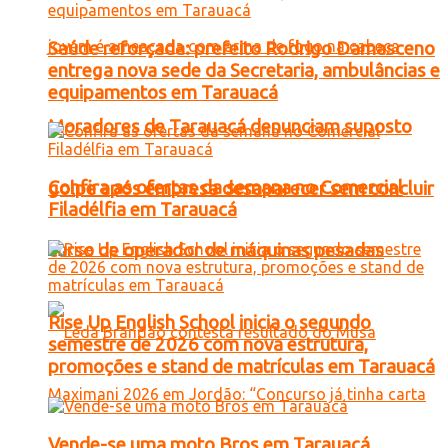
Saúde reforçada: prefeito Rodrigo Damasceno
entrega nova sede da Secretaria, ambulâncias e
equipamentos em Tarauacá
Moradores de Tarauacá denunciam suposto
Confira as ofertas da semana no Comercial
golpe após empresa desaparecer sem concluir
Filadélfia em Tarauacá
curso de operador de máquinas pesadas
Rise Up English School inicia o segundo
semestre de 2026 com nova estrutura,
promoções e stand de matrículas em Tarauacá
Vende-se uma moto Bros em Tarauacá