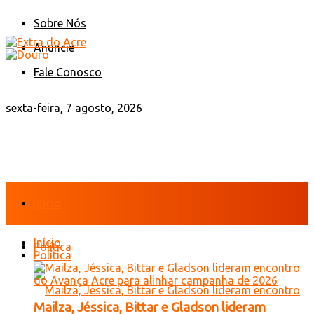
Sobre Nós
Anuncie
Fale Conosco
sexta-feira, 7 agosto, 2026
Início
Início
Política
Política
Mailza, Jéssica, Bittar e Gladson lideram