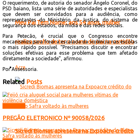
O requerimento, de autoria do senador Ângelo Coronel, do
PSD baiano, lista uma série de autoridades e especialistas
que devem ser convidados para a audiência, como
representantes do Ministério da Justiça, do sistema de
Meu Pai Tem Nome: aos 54 anos, mulher
segurança dos estados, da mídia e das redes sociais.
Para Petecão, é crucial que o Congresso encontre
realiza sonho de ter o nome do pai na certidão
mecanismos para frear a escalada da violência nas escolas
o mais rápido possível. “Precisamos discutir e encontrar
soluções efetivas para esse problema que tem afetado
diretamente a sociedade”, afirmou.
Acre
Por Assessoria.
Related
Posts
Licitações
PREGÃO ELETRONICO Nº 90058/2026
Sicredi Biomas apresenta na Expoacre crédito