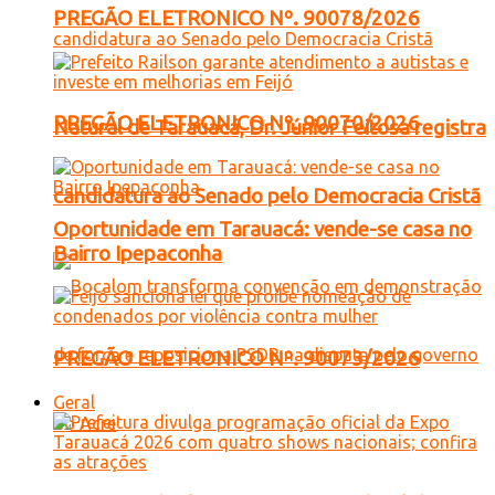
PREGÃO ELETRONICO Nº. 90078/2026
PREGÃO ELETRONICO Nº. 90070/2026
Natural de Tarauacá, Dr. Júnior Feitosa registra
candidatura ao Senado pelo Democracia Cristã
Oportunidade em Tarauacá: vende-se casa no
Bairro Ipepaconha
PREGÃO ELETRONICO Nº. 90073/2026
Geral