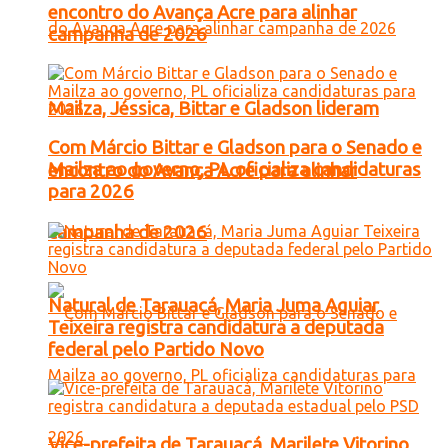
encontro do Avança Acre para alinhar
campanha de 2026
Mailza, Jéssica, Bittar e Gladson lideram
Com Márcio Bittar e Gladson para o Senado e
Mailza ao governo, PL oficializa candidaturas
encontro do Avança Acre para alinhar
para 2026
campanha de 2026
Natural de Tarauacá, Maria Juma Aguiar
Teixeira registra candidatura a deputada
federal pelo Partido Novo
Vice-prefeita de Tarauacá, Marilete Vitorino