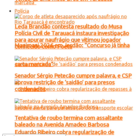
Polícia
Leda Brandão contesta resultado do Musa
Polícia Civil de Tarauacá instaura investigação
para apurar naufrágio que vitimou jogador
Maximani 2026 em Jordão: “Concurso já tinha
conhecido como Poeta
carta marcada”
Senador Sérgio Petecão cumpre palavra, e CSP
aprova restrição de ‘saidão’ para presos
condenados
Tentativa de roubo termina com assaltante
baleado na Avenida Amadeo Barbosa
Eduardo Ribeiro cobra regularização de