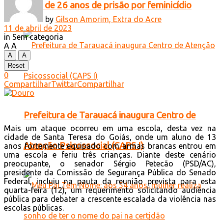
mais de 26 anos de prisão por feminicídio
by
Gilson Amorim, Extra do Acre
11 de abril de 2023
in
Sem categoria
A
A
A
A
Reset
0
Compartilhar
Twittar
Compartilhar
Prefeitura de Tarauacá inaugura Centro de
Mais um ataque ocorreu em uma escola, desta vez na
cidade de Santa Teresa do Goiás, onde um aluno de 13
Atenção Psicossocial (CAPS I)
anos fortemente equipado com armas brancas entrou em
uma escola e feriu três crianças. Diante deste cenário
preocupante, o senador Sérgio Petecão (PSD/AC),
presidente da Comissão de Segurança Pública do Senado
Federal, incluiu na pauta da reunião prevista para esta
quarta-feira (12), um requerimento solicitando audiência
pública para debater a crescente escalada da violência nas
escolas públicas.