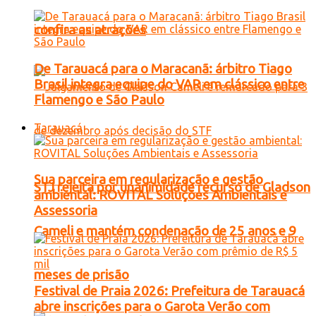
confira as atrações
De Tarauacá para o Maracanã: árbitro Tiago
Brasil integra equipe do VAR em clássico entre
Flamengo e São Paulo
Tarauacá
Sua parceira em regularização e gestão
STJ rejeita por unanimidade recurso de Gladson
ambiental: ROVITAL Soluções Ambientais e
Assessoria
Cameli e mantém condenação de 25 anos e 9
meses de prisão
Festival de Praia 2026: Prefeitura de Tarauacá
abre inscrições para o Garota Verão com