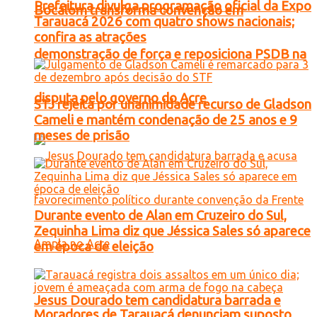
Prefeitura divulga programação oficial da Expo
Bocalom transforma convenção em
Tarauacá 2026 com quatro shows nacionais;
confira as atrações
demonstração de força e reposiciona PSDB na
disputa pelo governo do Acre
STJ rejeita por unanimidade recurso de Gladson
Cameli e mantém condenação de 25 anos e 9
meses de prisão
Durante evento de Alan em Cruzeiro do Sul,
Zequinha Lima diz que Jéssica Sales só aparece
em época de eleição
Jesus Dourado tem candidatura barrada e
Moradores de Tarauacá denunciam suposto