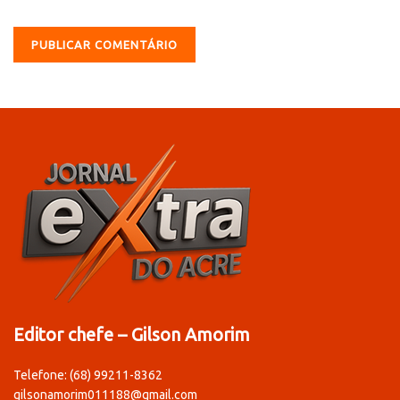
Editor chefe – Gilson Amorim
Telefone: (68) 99211-8362
gilsonamorim011188@gmail.com