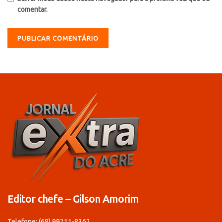
comentar.
Editor chefe – Gilson Amorim
Telefone: (68) 99211-8362