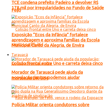
TCE condena prefeito Padeiro a devolver R$
178 mil por irregularidades no Fundo de Saúde
Feijó
Exposição “Ecos da Infância” fortalece
aprendizagem e aproxima famílias da Escola
Municipal Canto da Alegria, de Envira
Tarauacá
Colisão frontal entre Uno e carreta deixa cinco
Morador de Tarauacá pede ajuda da
população; juntos podemos ajudar
mortos na BR-364
Polícia Militar orienta condutores sobre