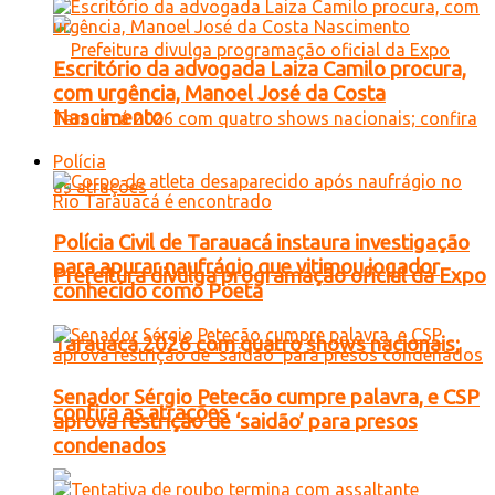
Escritório da advogada Laiza Camilo procura,
com urgência, Manoel José da Costa
Nascimento
Polícia
Polícia Civil de Tarauacá instaura investigação
para apurar naufrágio que vitimou jogador
Prefeitura divulga programação oficial da Expo
conhecido como Poeta
Tarauacá 2026 com quatro shows nacionais;
Senador Sérgio Petecão cumpre palavra, e CSP
confira as atrações
aprova restrição de ‘saidão’ para presos
condenados