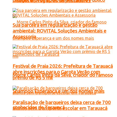
categoria pede apoio do Ministério Público
fraudes em registros de pescadores
Sua parceira em regularização e gestão
ambiental: ROVITAL Soluções Ambientais e
Assessoria
Festival de Praia 2026: Prefeitura de Tarauacá
abre inscrições para o Garota Verão com
Morre Carlos Pinto da Silva, criador do famoso
prêmio de R$ 5 mil
Shampoo Esperança e um dos nomes mais
Paralisação de barqueiros deixa cerca de 700
conhecidos de Tarauacá
alunos sem transporte escolar em Tarauacá