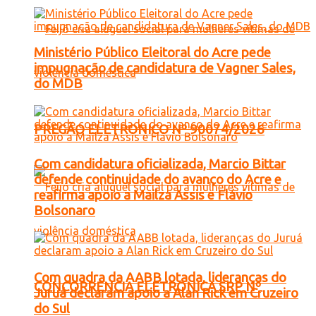
Ministério Público Eleitoral do Acre pede
impugnação de candidatura de Vagner Sales,
do MDB
PREGÃO ELETRONICO Nº 90074/2026
Com candidatura oficializada, Marcio Bittar
defende continuidade do avanço do Acre e
reafirma apoio a Mailza Assis e Flávio
Bolsonaro
Com quadra da AABB lotada, lideranças do
CONCORRENCIA ELETRONICA SRP Nº
Juruá declaram apoio a Alan Rick em Cruzeiro
do Sul