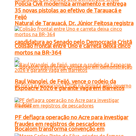
Polícia Civil moderniza armamento e entrega
35 novas pistolas ao efetivo de Tarauacá e
Feijó
Natural de Tarauacá, Dr. Júnior Feitosa registra
candidatura ao Senado pelo Democracia Cristã
Colisão frontal entre Uno e carreta deixa cinco
mortos na BR-364
Raul Wanglei, de Feijó, vence o rodeio da
Expoacre 2026 e garante vaga em Barretos
PF deflagra operação no Acre para investigar
fraudes em registros de pescadores
Bocalom transforma convenção em