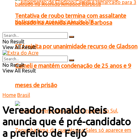
Tentativa de roubo termina com assaltante
baleado na Avenida Amadeo Barbosa
No Result
STJ rejeita por unanimidade recurso de Gladson
View All Result
No Result
Cameli e mantém condenação de 25 anos e 9
View All Result
meses de prisão
Home
Brasil
Vereador Ronaldo Reis
anuncia que é pré-candidato
a prefeito de Feijó