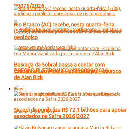
90075/2026
Rio Branco (AC) recebe, nesta quarta-feira
(5/08), audiência pública sobre áreas de risco
geológico
Baixada da Sobral passa a contar com
PREGÃO ELETRONICO Nº 90080/2026
Escolinha Léo Moura viabilizada por recursos
de Alan Rick
Brasil
Sicredi disponibiliza R$ 72,1 bilhões para apoiar
associados na Safra 2026|2027