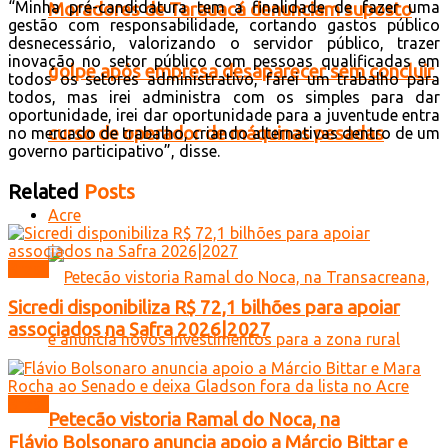
“Minha pré-candidatura tem a finalidade de fazer uma
Moradores de Tarauacá denunciam suposto
gestão com responsabilidade, cortando gastos público
desnecessário, valorizando o servidor público, trazer
inovação no setor público com pessoas qualificadas em
golpe após empresa desaparecer sem concluir
todos os setores administrativo, farei um trabalho para
todos, mas irei administra com os simples para dar
oportunidade, irei dar oportunidade para a juventude entra
curso de operador de máquinas pesadas
no mercado de trabalho, criando alternativas dentro de um
governo participativo”, disse.
Related
Posts
Acre
Brasil
Sicredi disponibiliza R$ 72,1 bilhões para apoiar
associados na Safra 2026|2027
Brasil
Petecão vistoria Ramal do Noca, na
Flávio Bolsonaro anuncia apoio a Márcio Bittar e