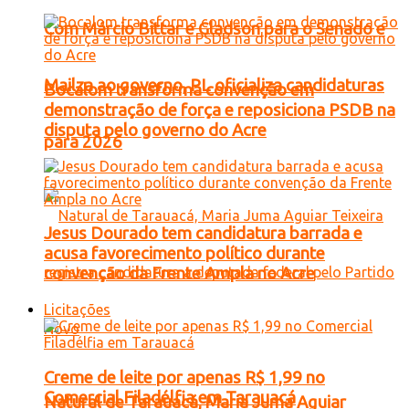
Com Márcio Bittar e Gladson para o Senado e
Mailza ao governo, PL oficializa candidaturas
Bocalom transforma convenção em
demonstração de força e reposiciona PSDB na
disputa pelo governo do Acre
para 2026
Jesus Dourado tem candidatura barrada e
acusa favorecimento político durante
convenção da Frente Ampla no Acre
Licitações
Creme de leite por apenas R$ 1,99 no
Comercial Filadélfia em Tarauacá
Natural de Tarauacá, Maria Juma Aguiar