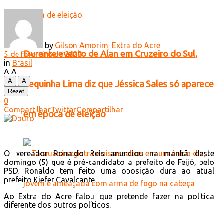
by
Gilson Amorim, Extra do Acre
Durante evento de Alan em Cruzeiro do Sul,
5 de fevereiro de 2023
in
Brasil
A
A
A
A
Zequinha Lima diz que Jéssica Sales só aparece
Reset
0
Compartilhar
Twittar
Compartilhar
em época de eleição
O vereador Ronaldo Reis anunciou na manhã deste
domingo (5) que é pré-candidato a prefeito de Feijó, pelo
PSD. Ronaldo tem feito uma oposição dura ao atual
prefeito Kiefer Cavalcante.
Ao Extra do Acre falou que pretende fazer na política
diferente dos outros políticos.