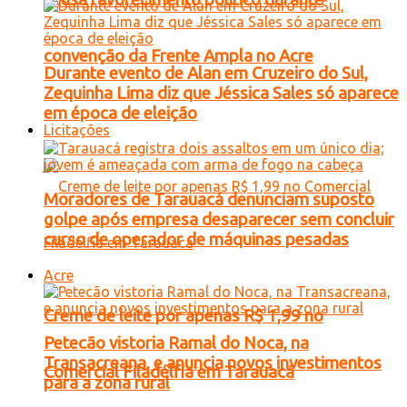
convenção da Frente Ampla no Acre
Durante evento de Alan em Cruzeiro do Sul,
Zequinha Lima diz que Jéssica Sales só aparece
em época de eleição
Licitações
Moradores de Tarauacá denunciam suposto
golpe após empresa desaparecer sem concluir
curso de operador de máquinas pesadas
Acre
Creme de leite por apenas R$ 1,99 no
Petecão vistoria Ramal do Noca, na
Transacreana, e anuncia novos investimentos
Comercial Filadélfia em Tarauacá
para a zona rural