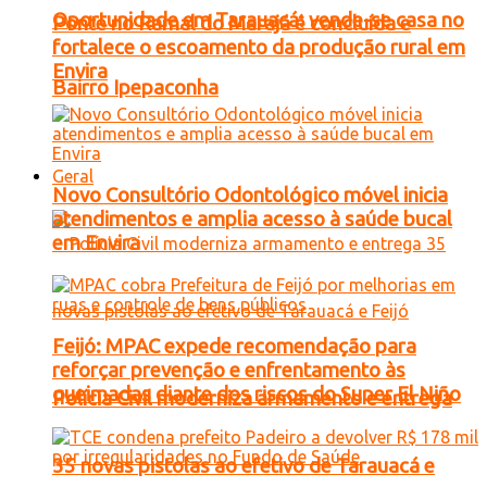
Oportunidade em Tarauacá: vende-se casa no
Ponte no Ramal do Marajá é concluída e
fortalece o escoamento da produção rural em
Envira
Bairro Ipepaconha
Geral
Novo Consultório Odontológico móvel inicia
atendimentos e amplia acesso à saúde bucal
em Envira
Feijó: MPAC expede recomendação para
reforçar prevenção e enfrentamento às
queimadas diante dos riscos do Super El Niño
Polícia Civil moderniza armamento e entrega
35 novas pistolas ao efetivo de Tarauacá e