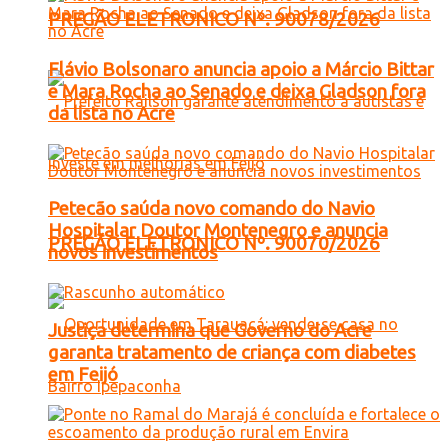
PREGÃO ELETRONICO Nº. 90078/2026
Flávio Bolsonaro anuncia apoio a Márcio Bittar
e Mara Rocha ao Senado e deixa Gladson fora
da lista no Acre
Petecão saúda novo comando do Navio
Hospitalar Doutor Montenegro e anuncia
PREGÃO ELETRONICO Nº. 90070/2026
novos investimentos
Justiça determina que Governo do Acre
garanta tratamento de criança com diabetes
em Feijó