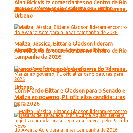
Alan Rick visita comerciantes no Centro de Rio
Branco e reforça apoio à reforma do Terminal
Urbano
Mailza, Jéssica, Bittar e Gladson lideram
encontro do Avança Acre para alinhar
Alan Rick visita comerciantes no Centro de Rio
campanha de 2026
Branco e reforça apoio à reforma do Terminal
Urbano
Com Márcio Bittar e Gladson para o Senado e
Mailza ao governo, PL oficializa candidaturas
para 2026