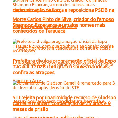
demonstração de força e reposiciona PSDB na
Morre Carlos Pinto da Silva, criador do famoso
Shampoo Esperança e um dos nomes mais
disputa pelo governo do Acre
conhecidos de Tarauacá
Prefeitura divulga programação oficial da Expo
Tarauacá 2026 com quatro shows nacionais;
confira as atrações
STJ rejeita por unanimidade recurso de Gladson
Jesus Dourado tem candidatura barrada e
Cameli e mantém condenação de 25 anos e 9
meses de prisão
acusa favorecimento político durante