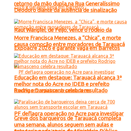
retorno da mão dupla na Rua Generalíssimo
Deodoro diante da ausência de sinalização
Raul Wanglei, de Feijó, vence o rodeio da
Morre Francisca Menezes, a “Chica”, e morte
causa comoção entre moradores de Tarauacá
Expoacre 2026 e garante vaga em Barretos
Educação em destaque: Tarauacá alcança 3ª
melhor nota do Acre no IDEB e prefeito
Rodrigo Damasceno celebra resultado
PF deflagra operação no Acre para investigar
Greve dos barqueiros de Tarauacá completa
uma semana, alunos seguem sem aulas e