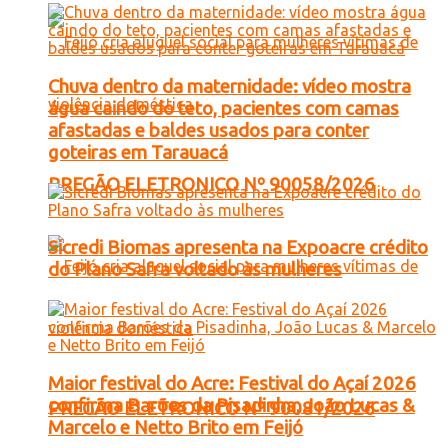
Chuva dentro da maternidade: vídeo mostra
água caindo do teto, pacientes com camas
afastadas e baldes usados para conter
goteiras em Tarauacá
PREGÃO ELETRONICO Nº 90058/2026
Sicredi Biomas apresenta na Expoacre crédito
do Plano Safra voltado às mulheres
Maior festival do Acre: Festival do Açaí 2026
confirma Barões da Pisadinha, João Lucas &
PREGÃO ELETRONICO Nº 90081/2026
Marcelo e Netto Brito em Feijó