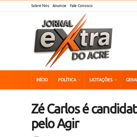
Sobre Nós
Anuncie
Fale Conosco
INÍCIO
POLÍTICA
LICITAÇÕES
GERA
Zé Carlos é candida
pelo Agir