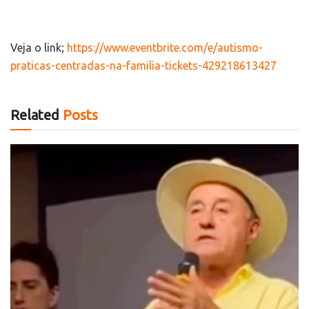
Veja o link;
https://www.eventbrite.com/e/autismo-
praticas-centradas-na-familia-tickets-429218613427
Related
Posts