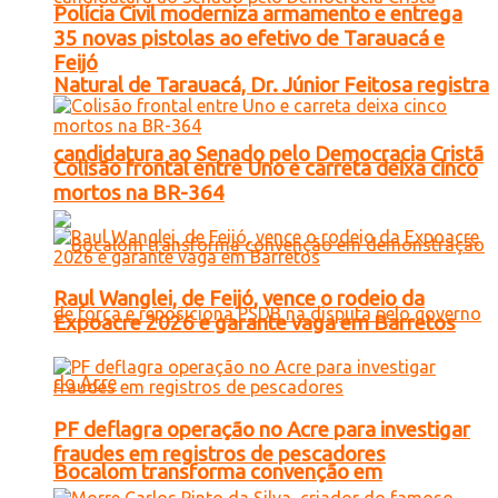
Polícia Civil moderniza armamento e entrega
35 novas pistolas ao efetivo de Tarauacá e
Feijó
Natural de Tarauacá, Dr. Júnior Feitosa registra
candidatura ao Senado pelo Democracia Cristã
Colisão frontal entre Uno e carreta deixa cinco
mortos na BR-364
Raul Wanglei, de Feijó, vence o rodeio da
Expoacre 2026 e garante vaga em Barretos
PF deflagra operação no Acre para investigar
fraudes em registros de pescadores
Bocalom transforma convenção em