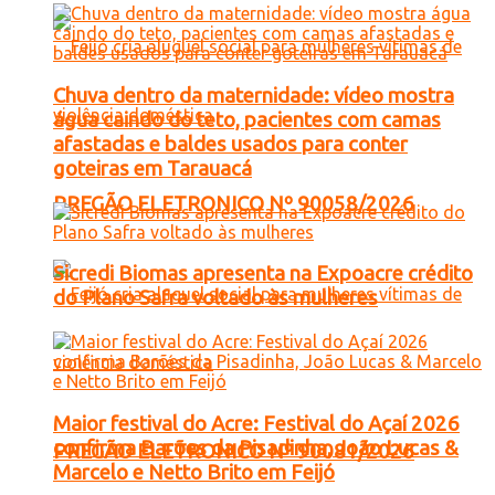
Chuva dentro da maternidade: vídeo mostra
água caindo do teto, pacientes com camas
afastadas e baldes usados para conter
goteiras em Tarauacá
PREGÃO ELETRONICO Nº 90058/2026
Sicredi Biomas apresenta na Expoacre crédito
do Plano Safra voltado às mulheres
Maior festival do Acre: Festival do Açaí 2026
confirma Barões da Pisadinha, João Lucas &
PREGÃO ELETRONICO Nº 90081/2026
Marcelo e Netto Brito em Feijó