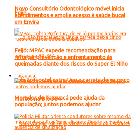
Novo Consultório Odontológico móvel inicia
Feijó
atendimentos e amplia acesso à saúde bucal
em Envira
Feijó: MPAC expede recomendação para
reforçar prevenção e enfrentamento às
queimadas diante dos riscos do Super El Niño
Tarauacá
Colisão frontal entre Uno e carreta deixa cinco
Morador de Tarauacá pede ajuda da
mortos na BR-364
população; juntos podemos ajudar