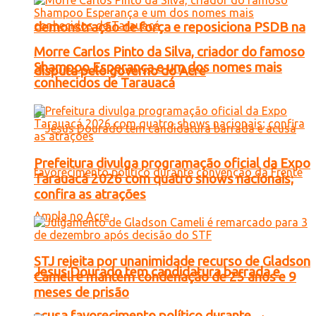
demonstração de força e reposiciona PSDB na
Morre Carlos Pinto da Silva, criador do famoso
Shampoo Esperança e um dos nomes mais
disputa pelo governo do Acre
conhecidos de Tarauacá
Prefeitura divulga programação oficial da Expo
Tarauacá 2026 com quatro shows nacionais;
confira as atrações
STJ rejeita por unanimidade recurso de Gladson
Jesus Dourado tem candidatura barrada e
Cameli e mantém condenação de 25 anos e 9
meses de prisão
acusa favorecimento político durante