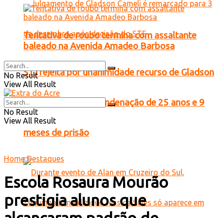
Tentativa de roubo termina com assaltante
baleado na Avenida Amadeo Barbosa
STJ rejeita por unanimidade recurso de Gladson
No Result
View All Result
Cameli e mantém condenação de 25 anos e 9
No Result
View All Result
meses de prisão
Home
Destaques
Escola Rosaura Mourão
prestigia alunos que