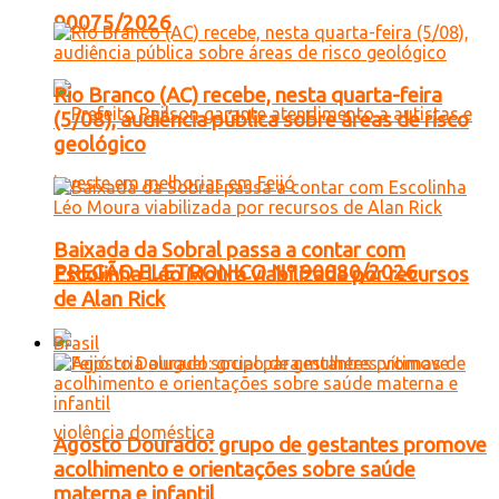
90075/2026
Rio Branco (AC) recebe, nesta quarta-feira
(5/08), audiência pública sobre áreas de risco
geológico
Baixada da Sobral passa a contar com
PREGÃO ELETRONICO Nº 90080/2026
Escolinha Léo Moura viabilizada por recursos
de Alan Rick
Brasil
Agosto Dourado: grupo de gestantes promove
acolhimento e orientações sobre saúde
materna e infantil