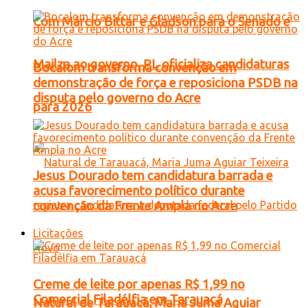
Com Márcio Bittar e Gladson para o Senado e
Mailza ao governo, PL oficializa candidaturas
Bocalom transforma convenção em
demonstração de força e reposiciona PSDB na
disputa pelo governo do Acre
para 2026
Jesus Dourado tem candidatura barrada e
acusa favorecimento político durante
convenção da Frente Ampla no Acre
Licitações
Creme de leite por apenas R$ 1,99 no
Comercial Filadélfia em Tarauacá
Natural de Tarauacá, Maria Juma Aguiar