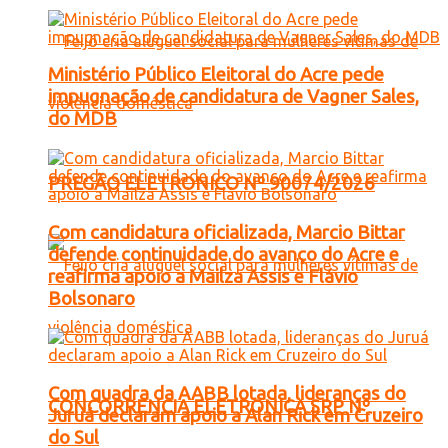
Ministério Público Eleitoral do Acre pede
impugnação de candidatura de Vagner Sales,
do MDB
PREGÃO ELETRONICO Nº 90074/2026
Com candidatura oficializada, Marcio Bittar
defende continuidade do avanço do Acre e
reafirma apoio a Mailza Assis e Flávio
Bolsonaro
Com quadra da AABB lotada, lideranças do
CONCORRENCIA ELETRONICA SRP Nº
Juruá declaram apoio a Alan Rick em Cruzeiro
do Sul