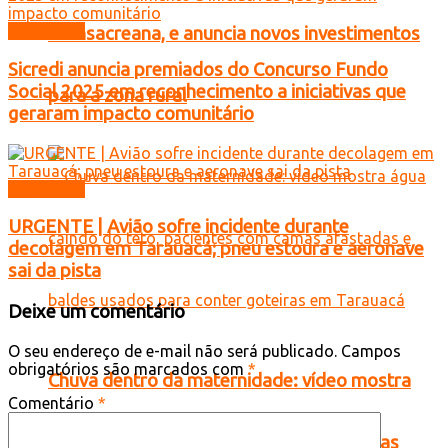
Destaques
Transacreana, e anuncia novos investimentos
Sicredi anuncia premiados do Concurso Fundo
Social 2025 em reconhecimento a iniciativas que
para a zona rural
geraram impacto comunitário
Destaques
URGENTE | Avião sofre incidente durante
decolagem em Tarauacá; pneu estoura e aeronave
sai da pista
Deixe um comentário
O seu endereço de e-mail não será publicado.
Campos
obrigatórios são marcados com
*
Chuva dentro da maternidade: vídeo mostra
Comentário
*
água caindo do teto, pacientes com camas