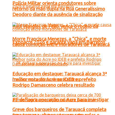
Polícia Militar orienta condutores sobre
retorno da mão dupla na Rua Generalíssimo
Deodoro diante da ausência de sinalização
Raul Wanglei, de Feijó, vence o rodeio da
Morre Francisca Menezes, a “Chica”, e morte
Expoacre 2026 e garante vaga em Barretos
causa comoção entre moradores de Tarauacá
Educação em destaque: Tarauacá alcança 3ª
melhor nota do Acre no IDEB e prefeito
Rodrigo Damasceno celebra resultado
PF deflagra operação no Acre para investigar
Greve dos barqueiros de Tarauacá completa