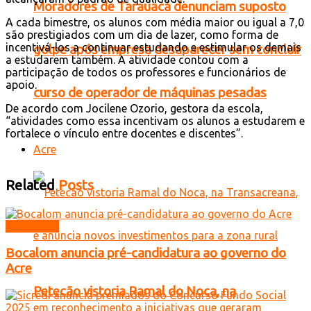
Moradores de Tarauacá denunciam suposto
A cada bimestre, os alunos com média maior ou igual a 7,0
são prestigiados com um dia de lazer, como forma de
incentivá-los a continuar estudando e estimular os demais
golpe após empresa desaparecer sem concluir
a estudarem também. A atividade contou com a
participação de todos os professores e funcionários de
apoio.
curso de operador de máquinas pesadas
De acordo com Jocilene Ozorio, gestora da escola,
“atividades como essa incentivam os alunos a estudarem e
fortalece o vínculo entre docentes e discentes”.
Acre
Related
Posts
Destaques
Bocalom anuncia pré-candidatura ao governo do
Acre
Petecão vistoria Ramal do Noca, na