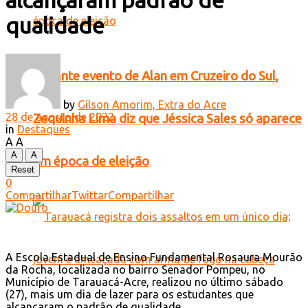
alcançaram padrão de
qualidade
Durante evento de Alan em Cruzeiro do Sul,
by
Gilson Amorim, Extra do Acre
28 de agosto de 2022
Zequinha Lima diz que Jéssica Sales só aparece
in
Destaques
A
A
A
A
em época de eleição
Reset
0
Compartilhar
Twittar
Compartilhar
A Escola Estadual de Ensino Fundamental Rosaura Mourão
da Rocha, localizada no bairro Senador Pompeu, no
Município de Tarauacá-Acre, realizou no último sábado
(27), mais um dia de lazer para os estudantes que
alcançaram o padrão de qualidade.