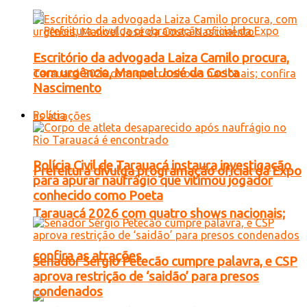
Escritório da advogada Laiza Camilo procura,
com urgência, Manoel José da Costa
Nascimento
Polícia
Polícia Civil de Tarauacá instaura investigação
Prefeitura divulga programação oficial da Expo
para apurar naufrágio que vitimou jogador
conhecido como Poeta
Tarauacá 2026 com quatro shows nacionais;
confira as atrações
Senador Sérgio Petecão cumpre palavra, e CSP
aprova restrição de ‘saidão’ para presos
condenados