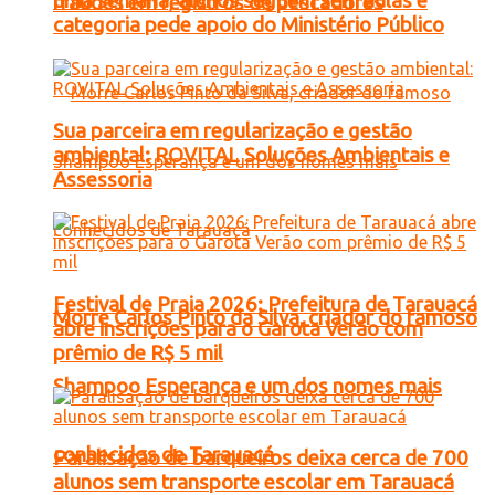
uma semana, alunos seguem sem aulas e
fraudes em registros de pescadores
categoria pede apoio do Ministério Público
Sua parceira em regularização e gestão
ambiental: ROVITAL Soluções Ambientais e
Assessoria
Festival de Praia 2026: Prefeitura de Tarauacá
Morre Carlos Pinto da Silva, criador do famoso
abre inscrições para o Garota Verão com
prêmio de R$ 5 mil
Shampoo Esperança e um dos nomes mais
conhecidos de Tarauacá
Paralisação de barqueiros deixa cerca de 700
alunos sem transporte escolar em Tarauacá