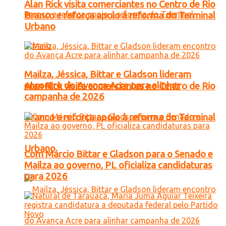
Alan Rick visita comerciantes no Centro de Rio
Branco e reforça apoio à reforma do Terminal
Urbano
Mailza, Jéssica, Bittar e Gladson lideram
encontro do Avança Acre para alinhar
Alan Rick visita comerciantes no Centro de Rio
campanha de 2026
Branco e reforça apoio à reforma do Terminal
Urbano
Com Márcio Bittar e Gladson para o Senado e
Mailza ao governo, PL oficializa candidaturas
para 2026