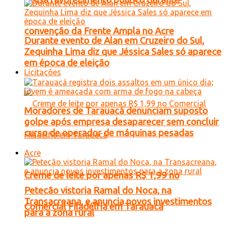
convenção da Frente Ampla no Acre
Durante evento de Alan em Cruzeiro do Sul,
Zequinha Lima diz que Jéssica Sales só aparece
em época de eleição
Licitações
Moradores de Tarauacá denunciam suposto
golpe após empresa desaparecer sem concluir
curso de operador de máquinas pesadas
Acre
Creme de leite por apenas R$ 1,99 no
Petecão vistoria Ramal do Noca, na
Transacreana, e anuncia novos investimentos
Comercial Filadélfia em Tarauacá
para a zona rural