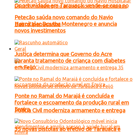
Oportunidade em Tarauacá: vende-se casa no
Petecão saúda novo comando do Navio
Hospitalar Doutor Montenegro e anuncia
Bairro Ipepaconha
novos investimentos
Geral
Justiça determina que Governo do Acre
garanta tratamento de criança com diabetes
em Feijó
Ponte no Ramal do Marajá é concluída e
fortalece o escoamento da produção rural em
Envira
Polícia Civil moderniza armamento e entrega
35 novas pistolas ao efetivo de Tarauacá e