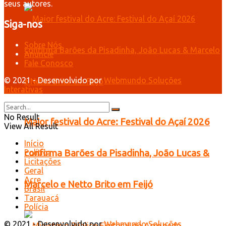
seus autores.
Siga-nos
Sobre Nós
Anuncie
Fale Conosco
© 2021 - Desenvolvido por
Webmundo Soluções
Interativas
No Result
Maior festival do Acre: Festival do Açaí 2026
View All Result
Início
confirma Barões da Pisadinha, João Lucas &
Política
Licitações
Geral
Acre
Marcelo e Netto Brito em Feijó
Brasil
Tarauacá
Polícia
© 2021 - Desenvolvido por
Webmundo Soluções