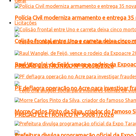
Geral
Polícia Civil moderniza armamento e entrega 35 
Licitações
Colisão frontal entre Uno e carreta deixa cinco
Raul Wanglei, de Feijó, vence o rodeio da Expo
PREGÃO ELETRONICO Nº 90058/2026
PF deflagra operação no Acre para investigar f
Morre Carlos Pinto da Silva, criador do famos
PREGÃO ELETRONICO Nº 90081/2026
Prefeitura divulga programação oficial da Expo