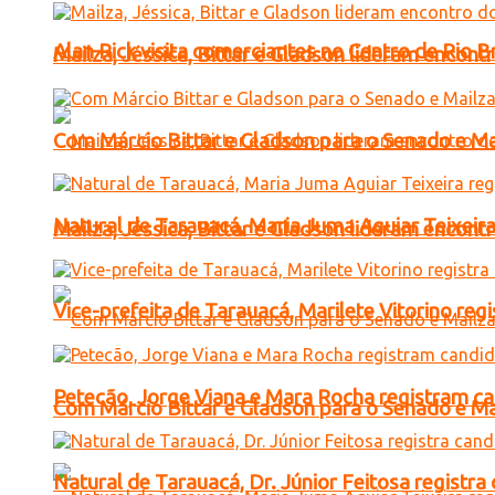
Alan Rick visita comerciantes no Centro de Rio 
Mailza, Jéssica, Bittar e Gladson lideram encon
Com Márcio Bittar e Gladson para o Senado e Mai
Natural de Tarauacá, Maria Juma Aguiar Teixeira
Mailza, Jéssica, Bittar e Gladson lideram encon
Vice-prefeita de Tarauacá, Marilete Vitorino re
Petecão, Jorge Viana e Mara Rocha registram c
Com Márcio Bittar e Gladson para o Senado e Mai
Natural de Tarauacá, Dr. Júnior Feitosa registr