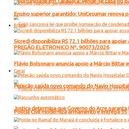
Oportunidade em Tarauacá: vende-se casa no B
Ensino superior garantido: UniCesumar renova pa
Brasil
Sicredi disponibiliza R$ 72,1 bilhões para apoi
PREGÃO ELETRONICO Nº. 90073/2026
Flávio Bolsonaro anuncia apoio a Márcio Bittar 
Geral
Petecão saúda novo comando do Navio Hospital
Justiça determina que Governo do Acre garanta 
Polícia Civil moderniza armamento e entrega 35 