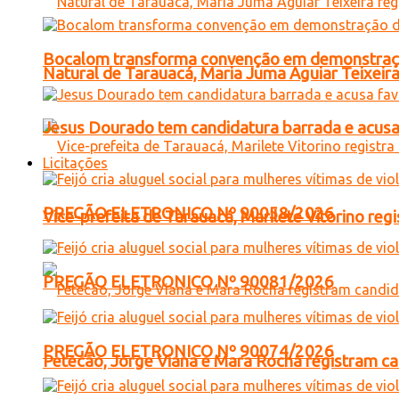
Bocalom transforma convenção em demonstração
Natural de Tarauacá, Maria Juma Aguiar Teixeira
Jesus Dourado tem candidatura barrada e acusa
Licitações
PREGÃO ELETRONICO Nº 90058/2026
Vice-prefeita de Tarauacá, Marilete Vitorino re
PREGÃO ELETRONICO Nº 90081/2026
PREGÃO ELETRONICO Nº 90074/2026
Petecão, Jorge Viana e Mara Rocha registram c