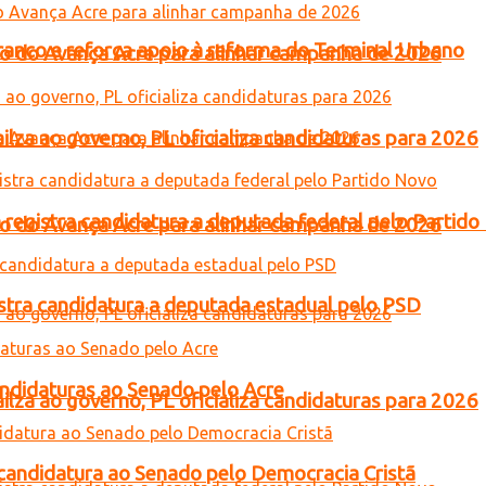
Branco e reforça apoio à reforma do Terminal Urbano
tro do Avança Acre para alinhar campanha de 2026
lza ao governo, PL oficializa candidaturas para 2026
 registra candidatura a deputada federal pelo Partid
tro do Avança Acre para alinhar campanha de 2026
gistra candidatura a deputada estadual pelo PSD
andidaturas ao Senado pelo Acre
lza ao governo, PL oficializa candidaturas para 2026
a candidatura ao Senado pelo Democracia Cristã