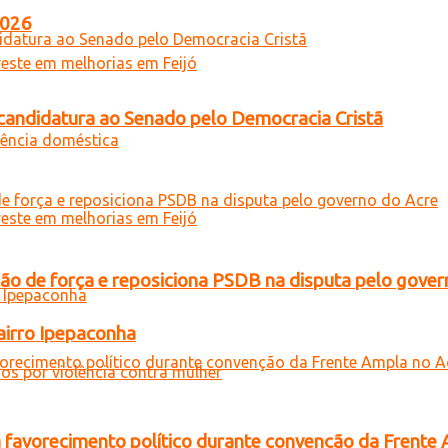
2026
a candidatura ao Senado pelo Democracia Cristã
 de força e reposiciona PSDB na disputa pelo gover
airro Ipepaconha
 favorecimento político durante convenção da Frente