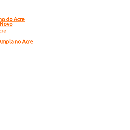
no do Acre
o Novo
 Ampla no Acre