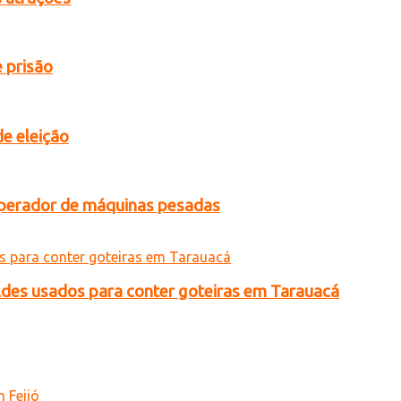
 prisão
de eleição
operador de máquinas pesadas
ldes usados para conter goteiras em Tarauacá