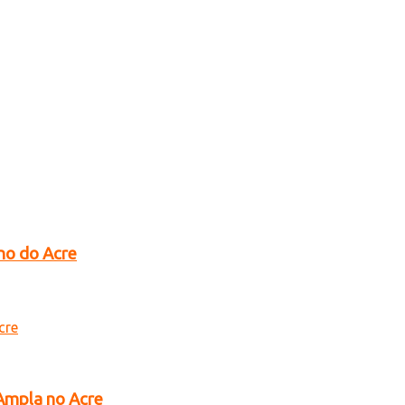
no do Acre
 Ampla no Acre