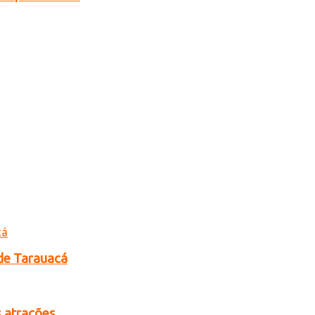
de Tarauacá
s atrações