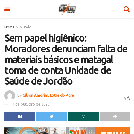
Home
Mundo
Sem papel higiênico:
Moradores denunciam falta de
materiais básicos e matagal
toma de conta Unidade de
Saúde de Jordão
by
Gilson Amorim, Extra do Acre
A
A
4 de outubro de 2023